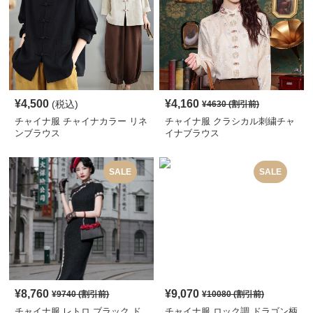
¥
4,500
¥
4,160
(税込)
¥
4630
(割引前)
チャイナ服 チャイナカラー リネ
チャイナ服 クラシカル刺繍チャ
ンブラウス
イナブラウス
SALE
SALE
¥
8,760
¥
9,070
¥
9740
(割引前)
¥
10080
(割引前)
チャイナ服 レトロ ブラック ド
チャイナ服 ロック調 ドラゴン柄