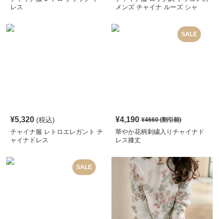
レス
メンズ チャイナ ルーズ シャ
ツ
SALE
¥
5,320
¥
4,190
(税込)
¥
4660
(割引前)
チャイナ服 レトロエレガント チ
華やか花柄刺繍入りチャイナド
ャイナドレス
レス膝丈
SALE