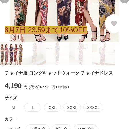
Previous slide
Ne
8
月
7
日 23:59まで10%OFF
チャイナ服 ロングキャットウォーク チャイナドレス
4,190
円 (税込)
4,660
円 (割引前)
サイズ
M
L
XXL
XXXL
XXXXL
カラー
レッド
ブラック
ピンク
パープル