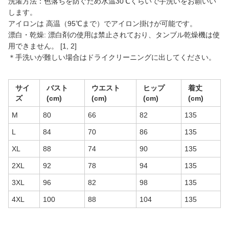
洗濯方法：色落ちを防ぐため水温30℃くらいで手洗いをお願いい
します。
アイロンは 高温（95℃まで）でアイロン掛けが可能です。
漂白・乾燥: 漂白剤の使用は禁止されており、タンブル乾燥機は使
用できません。 [1, 2]
＊手洗いが難しい場合はドライクリーニングに出してください。
サイ
バスト
ウエスト
ヒップ
着丈
ズ
(cm)
(cm)
(cm)
(cm)
M
80
66
82
135
L
84
70
86
135
XL
88
74
90
135
2XL
92
78
94
135
3XL
96
82
98
135
4XL
100
88
104
135