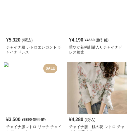
¥
5,320
¥
4,190
(税込)
¥
4660
(割引前)
チャイナ服 レトロエレガント チ
華やか花柄刺繍入りチャイナド
ャイナドレス
レス膝丈
SALE
¥
3,500
¥
4,280
(税込)
¥
3890
(割引前)
チャイナ服レトロ リッチ チャイ
チャイナ服 桃の花 レトロ チャ