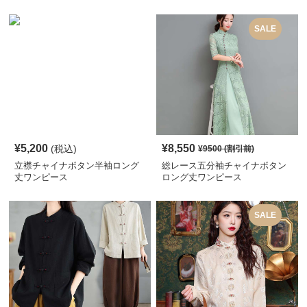
ス
SALE
¥
5,200
¥
8,550
(税込)
¥
9500
(割引前)
立襟チャイナボタン半袖ロング
総レース五分袖チャイナボタン
丈ワンピース
ロング丈ワンピース
SALE