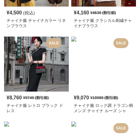
¥
4,500
¥
4,160
(税込)
¥
4630
(割引前)
チャイナ服 チャイナカラー リネ
チャイナ服 クラシカル刺繍チャ
ンブラウス
イナブラウス
SALE
SALE
¥
8,760
¥
9,070
¥
9740
(割引前)
¥
10080
(割引前)
チャイナ服 レトロ ブラック ド
チャイナ服 ロック調 ドラゴン柄
レス
メンズ チャイナ ルーズ シャ
ツ
SALE