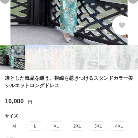
Previous slide
Ne
凛とした気品を纏う。視線を惹きつけるスタンドカラー美
シルエットロングドレス
10,080
円
サイズ
M
L
XL
2XL
3XL
4XL