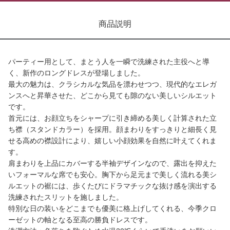
商品説明
パーティー用として、まとう人を一瞬で洗練された主役へと導
く、新作のロングドレスが登場しました。
最大の魅力は、クラシカルな気品を漂わせつつ、現代的なエレガ
ンスへと昇華させた、どこから見ても隙のない美しいシルエット
です。
首元には、お顔立ちをシャープに引き締める美しく計算された立
ち襟（スタンドカラー）を採用。顔まわりをすっきりと細長く見
せる高めの襟設計により、嬉しい小顔効果を自然に叶えてくれま
す。
肩まわりを上品にカバーする半袖デザインなので、露出を抑えた
いフォーマルな席でも安心。胸下から足元まで美しく流れる美シ
ルエットの裾には、歩くたびにドラマチックな抜け感を演出する
洗練されたスリットを施しました。
特別な日の装いをどこまでも優美に格上げしてくれる、今季クロ
ーゼットの軸となる至高の勝負ドレスです。