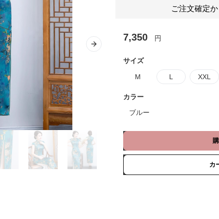
ご注文確定か
7,350
円
Next slide
サイズ
M
L
XXL
カラー
ブルー
購
カ