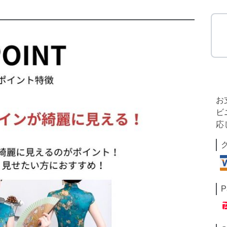
お
ビ
応
P