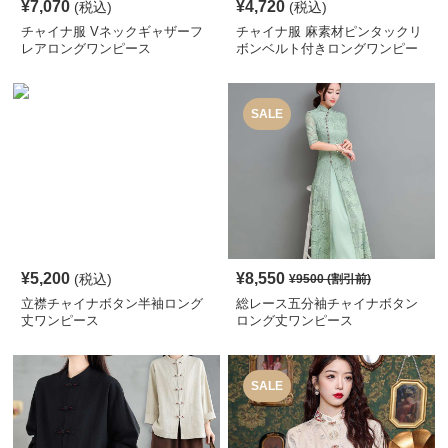
¥
7,070
¥
4,720
(税込)
(税込)
チャイナ服 Vネックギャザーフ
チャイナ服 麻素材ピンタックリ
レアロングワンピース
ボンベルト付きロングワンピー
ス
SALE
¥
5,200
¥
8,550
(税込)
¥
9500
(割引前)
立襟チャイナボタン半袖ロング
総レース五分袖チャイナボタン
丈ワンピース
ロング丈ワンピース
SALE