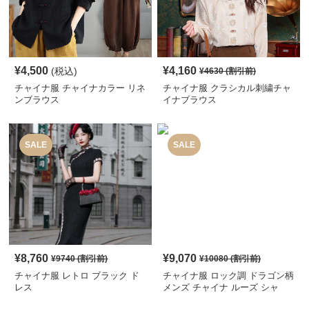
¥
4,500
¥
4,160
(税込)
¥
4630
(割引前)
チャイナ服 チャイナカラー リネ
チャイナ服 クラシカル刺繍チャ
ンブラウス
イナブラウス
SALE
SALE
¥
8,760
¥
9,070
¥
9740
(割引前)
¥
10080
(割引前)
チャイナ服 レトロ ブラック ド
チャイナ服 ロック調 ドラゴン柄
レス
メンズ チャイナ ルーズ シャ
ツ