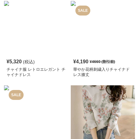
SALE
¥
5,320
¥
4,190
(税込)
¥
4660
(割引前)
チャイナ服 レトロエレガント チ
華やか花柄刺繍入りチャイナド
ャイナドレス
レス膝丈
SALE