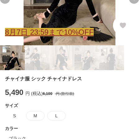
Previous slide
Ne
8
月
7
日 23:59まで10%OFF
チャイナ服 シック チャイナドレス
5,490
円 (税込)
6,100
円 (割引前)
サイズ
S
M
L
カラー
ブラック