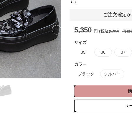
す。
ご注文確定か
5,350
円 (税込)
5,950
円 (
Next slide
サイズ
35
36
37
カラー
ブラック
シルバー
購
カ