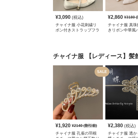
¥
3,090
¥
2,860
(税込)
¥
3180
(
チャイナ服 小花刺繍リ
チャイナ服 真珠
ボン付きストラップフラ
きリボン中華風
ットシューズ
チャイナ服
【レディース】髪
SALE
¥
1,920
¥
2,380
(税込)
¥
2140
(割引前)
チャイナ服 孔雀の羽根
チャイナ服 透か