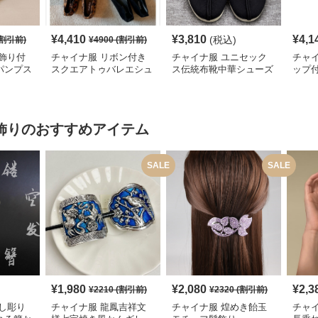
¥
4,410
¥
3,810
¥
4,1
(税込)
割引前)
¥
4900
(割引前)
飾り付
チャイナ服 リボン付き
チャイナ服 ユニセック
チャ
パンプス
スクエアトゥバレエシュ
ス伝統布靴中華シューズ
ップ
ーズ
飾り
のおすすめアイテム
SALE
SALE
¥
1,980
¥
2,080
¥
2,3
¥
2210
(割引前)
¥
2320
(割引前)
し彫り
チャイナ服 龍鳳吉祥文
チャイナ服 煌めき飴玉
チャ