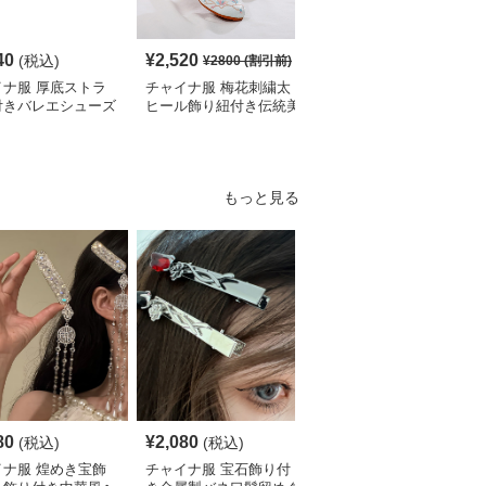
40
¥
2,520
¥
5,360
(税込)
(税込)
¥
2800
(割引前)
イナ服 厚底ストラ
チャイナ服 梅花刺繍太
チャイナ服 立体花飾り
付きバレエシューズ
ヒール飾り紐付き伝統美
付き尖頭ストラップシュ
シューズ
ーズ
もっと見る
80
¥
2,080
¥
2,230
(税込)
(税込)
(税込)
イナ服 煌めき宝飾
チャイナ服 宝石飾り付
チャイナ服 蝶と薔薇の