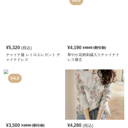
SALE
¥
5,320
¥
4,190
(税込)
¥
4660
(割引前)
チャイナ服 レトロエレガント チ
華やか花柄刺繍入りチャイナド
ャイナドレス
レス膝丈
SALE
¥
3,500
¥
4,280
(税込)
¥
3890
(割引前)