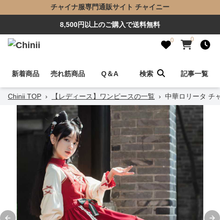
チャイナ服専門通販サイト チャイニー
8,500円以上のご購入で送料無料
0
0
新着商品
売れ筋商品
Q＆A
検索
記事一覧
Chinii TOP
›
【レディース】ワンピースの一覧
›
中華ロリータ チ