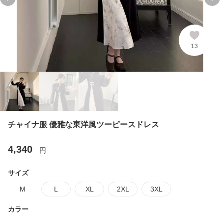
Previous slide
Ne
13
チャイナ服 優雅な東洋風ツーピースドレス
4,340
円
サイズ
M
L
XL
2XL
3XL
カラー