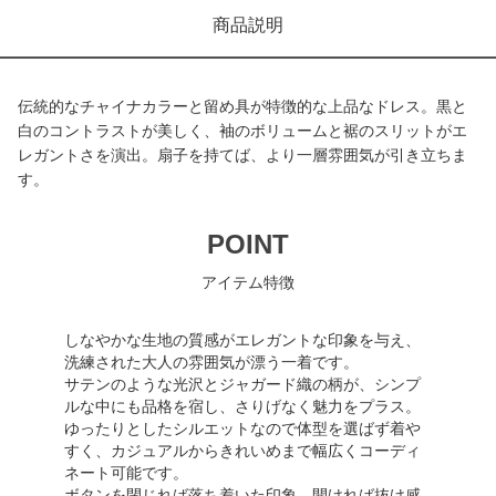
商品説明
伝統的なチャイナカラーと留め具が特徴的な上品なドレス。黒と
白のコントラストが美しく、袖のボリュームと裾のスリットがエ
レガントさを演出。扇子を持てば、より一層雰囲気が引き立ちま
す。
POINT
アイテム特徴
しなやかな生地の質感がエレガントな印象を与え、
洗練された大人の雰囲気が漂う一着です。
サテンのような光沢とジャガード織の柄が、シンプ
ルな中にも品格を宿し、さりげなく魅力をプラス。
ゆったりとしたシルエットなので体型を選ばず着や
すく、カジュアルからきれいめまで幅広くコーディ
ネート可能です。
ボタンを閉じれば落ち着いた印象、開ければ抜け感