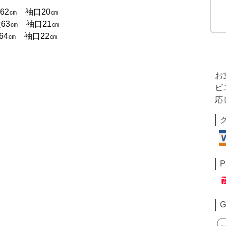
62㎝ 袖口20㎝
63㎝ 袖口21㎝
64㎝ 袖口22㎝
お
ビ
応
P
G