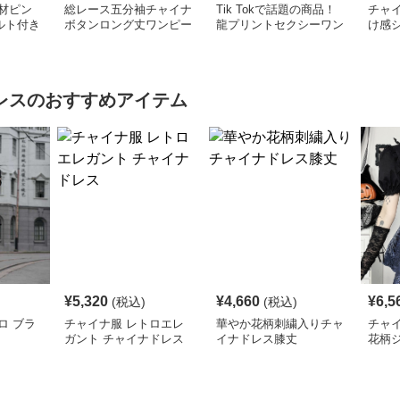
材ピン
総レース五分袖チャイナ
Tik Tokで話題の商品！
チャイ
ルト付き
ボタンロング丈ワンピー
龍プリントセクシーワン
け感
ス
ス
ピース
ワン
レス
のおすすめアイテム
¥
5,320
¥
4,660
¥
6,5
(税込)
(税込)
ロ ブラ
チャイナ服 レトロエレ
華やか花柄刺繍入りチャ
チャ
ガント チャイナドレス
イナドレス膝丈
花柄
レデ