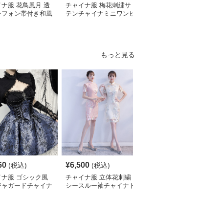
ナ服 花鳥風月 透
チャイナ服 梅花刺繍サ
チャイナ服 レース袖飾
シフォン帯付き和風
テンチャイナミニワンピ
り花柄チャイナ半袖ワン
ピース
ース
ピース
もっと見る
S
60
¥
6,500
¥
2,700
(税込)
(税込)
¥
3010
(割引前)
イナ服 ゴシック風
チャイナ服 立体花刺繍
チャイナ服 花柄刺繍ホ
ジャガードチャイナ
シースルー袖チャイナド
ルターネックチャイナド
ィースドレス
レス
レス袖付き