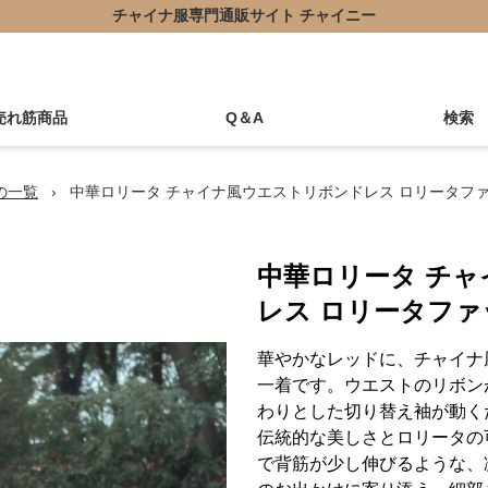
チャイナ服専門通販サイト チャイニー
売れ筋商品
Q＆A
検索
の一覧
›
中華ロリータ チャイナ風ウエストリボンドレス ロリータフ
中華ロリータ チ
レス ロリータファ
華やかなレッドに、チャイナ
一着です。ウエストのリボン
わりとした切り替え袖が動く
伝統的な美しさとロリータの
で背筋が少し伸びるような、