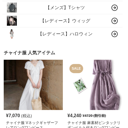
【メンズ】Tシャツ
【レディース】ウィッグ
【レディース】ハロウィン
チャイナ服 人気アイテム
SALE
¥
7,070
¥
4,240
(税込)
¥
4720
(割引前)
チャイナ服 Vネックギャザーフ
チャイナ服 麻素材ピンタックリ
レアロングワンピース
ボンベルト付きロングワンピー