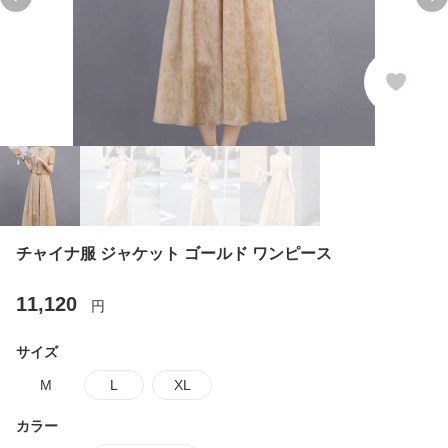
Previous slide
Ne
チャイナ服 ジャケット ゴールド ワンピース
11,120
円
サイズ
M
L
XL
カラー