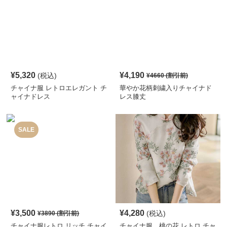
¥
5,320
¥
4,190
(税込)
¥
4660
(割引前)
チャイナ服 レトロエレガント チ
華やか花柄刺繍入りチャイナド
ャイナドレス
レス膝丈
SALE
¥
3,500
¥
4,280
(税込)
¥
3890
(割引前)
チャイナ服レトロ リッチ チャイ
チャイナ服 桃の花 レトロ チャ