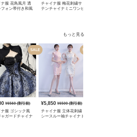
ナ服 花鳥風月 透
チャイナ服 梅花刺繍サ
チャイナ服 レース袖飾
シフォン帯付き和風
テンチャイナミニワンピ
り花柄チャイナ半袖ワン
ピース
ース
ピース
もっと見る
SALE
SALE
S
00
¥
5,850
¥
2,700
¥
6560
(割引前)
¥
6500
(割引前)
¥
3010
(割引前)
イナ服 ゴシック風
チャイナ服 立体花刺繍
チャイナ服 花柄刺繍ホ
ジャガードチャイナ
シースルー袖チャイナド
ルターネックチャイナド
ィースドレス
レス
レス袖付き