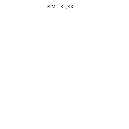
S,M,L,XL,XXL