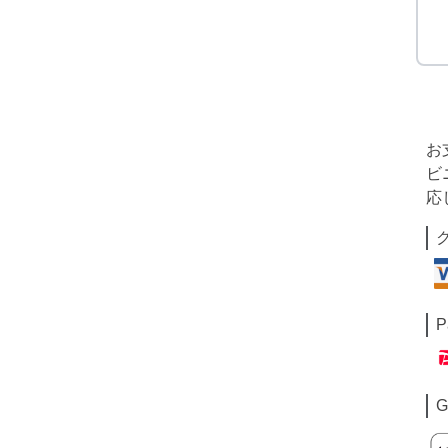
お
ビ
応
P
G