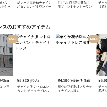
材ピン
総レース五分袖チャイナ
Tik Tokで話題の商品！
チャイ
ルト付き
ボタンロング丈ワンピー
龍プリントセクシーワン
け感
ス
ス
ピース
ワン
レス
のおすすめアイテム
SALE
SALE
¥
5,320
¥
4,190
¥
5,9
(税込)
割引前)
¥
4660
(割引前)
ロ ブラ
チャイナ服 レトロエレ
華やか花柄刺繍入りチャ
チャ
ガント チャイナドレス
イナドレス膝丈
花柄
レデ