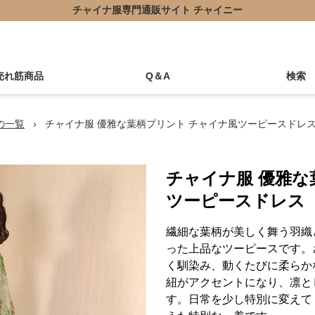
チャイナ服専門通販サイト チャイニー
売れ筋商品
Q＆A
検索
の一覧
›
チャイナ服 優雅な葉柄プリント チャイナ風ツーピースドレ
チャイナ服 優雅な
ツーピースドレス
繊細な葉柄が美しく舞う羽織
った上品なツーピースです。
く馴染み、動くたびに柔らか
紐がアクセントになり、凛と
す。日常を少し特別に変えて