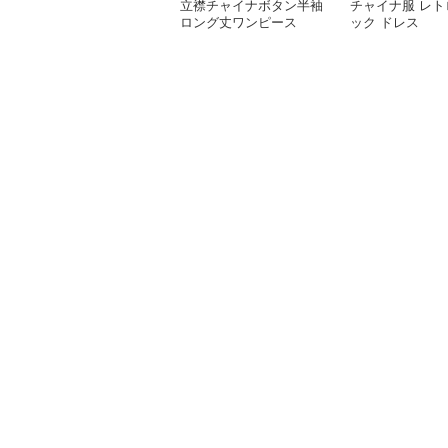
立襟チャイナボタン半袖
チャイナ服 レト
ロング丈ワンピース
ック ドレス