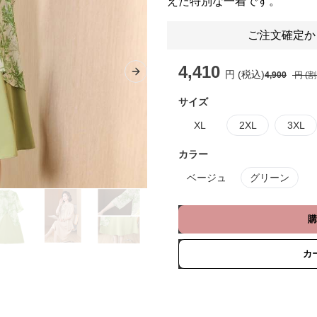
えた特別な一着です。
ご注文確定か
4,410
円 (税込)
4,900
円 (
Next slide
サイズ
XL
2XL
3XL
カラー
ベージュ
グリーン
購
カ