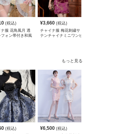
10
¥
3,660
¥
5,140
(税込)
(税込)
(税込)
ナ服 花鳥風月 透
チャイナ服 梅花刺繍サ
チャイナ服 レース袖飾
シフォン帯付き和風
テンチャイナミニワンピ
り花柄チャイナ半袖ワン
ピース
ース
ピース
もっと見る
S
60
¥
6,500
¥
2,700
(税込)
(税込)
¥
3010
(割引前)