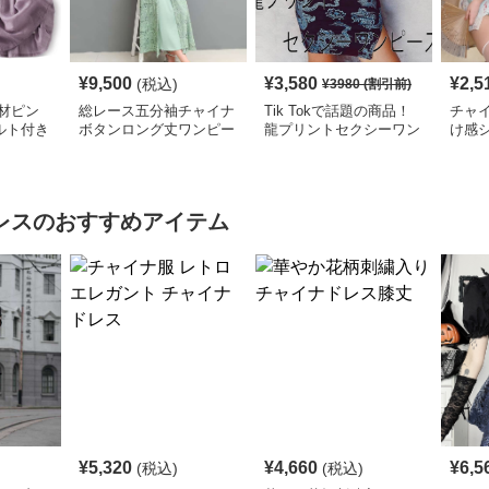
¥
9,500
¥
3,580
¥
2,5
(税込)
¥
3980
(割引前)
材ピン
総レース五分袖チャイナ
Tik Tokで話題の商品！
チャイ
ルト付き
ボタンロング丈ワンピー
龍プリントセクシーワン
け感
ス
ス
ピース
ワン
レス
のおすすめアイテム
¥
5,320
¥
4,660
¥
6,5
(税込)
(税込)