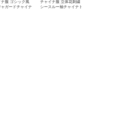
イナ服 ゴシック風
チャイナ服 立体花刺繍
チャイナ服 花柄刺繍ホ
ジャガードチャイナ
シースルー袖チャイナド
ルターネックチャイナド
ィースドレス
レス
レス袖付き