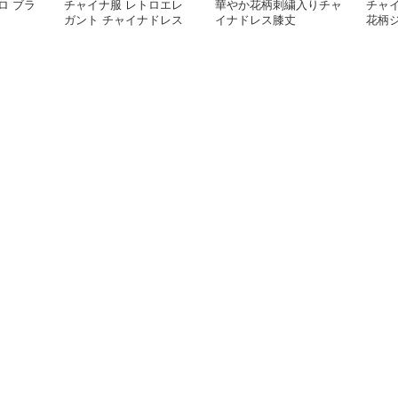
ロ ブラ
チャイナ服 レトロエレ
華やか花柄刺繍入りチャ
チャ
ガント チャイナドレス
イナドレス膝丈
花柄
レデ