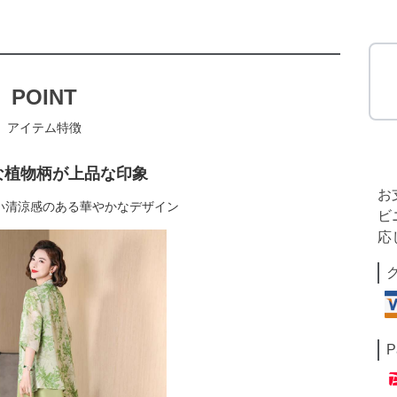
POINT
アイテム特徴
な植物柄が上品な印象
お
い清涼感のある華やかなデザイン
ビ
応
P