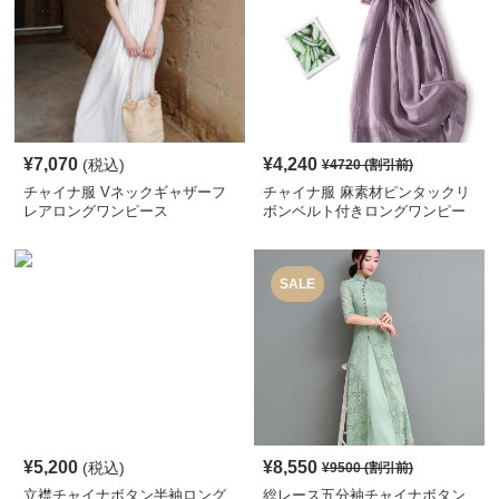
¥
7,070
¥
4,240
(税込)
¥
4720
(割引前)
チャイナ服 Vネックギャザーフ
チャイナ服 麻素材ピンタックリ
レアロングワンピース
ボンベルト付きロングワンピー
ス
SALE
¥
5,200
¥
8,550
(税込)
¥
9500
(割引前)
立襟チャイナボタン半袖ロング
総レース五分袖チャイナボタン