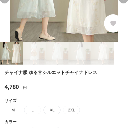
Previous slide
Ne
チャイナ服 ゆる甘シルエットチャイナドレス
4,780
円
サイズ
M
L
XL
2XL
カラー