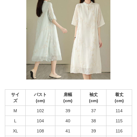
サイ
バスト
肩幅
袖丈
着丈
ズ
(cm)
(cm)
(cm)
(cm)
M
102
39
37
114
L
104
40
38
115
XL
108
41
39
116