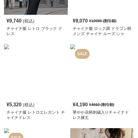
¥
9,740
¥
9,070
(税込)
¥
10080
(割引前)
チャイナ服 レトロ ブラック ド
チャイナ服 ロック調 ドラゴン柄
レス
メンズ チャイナ ルーズ シャ
ツ
SALE
¥
5,320
¥
4,190
(税込)
¥
4660
(割引前)
チャイナ服 レトロエレガント チ
華やか花柄刺繍入りチャイナド
ャイナドレス
レス膝丈
SALE