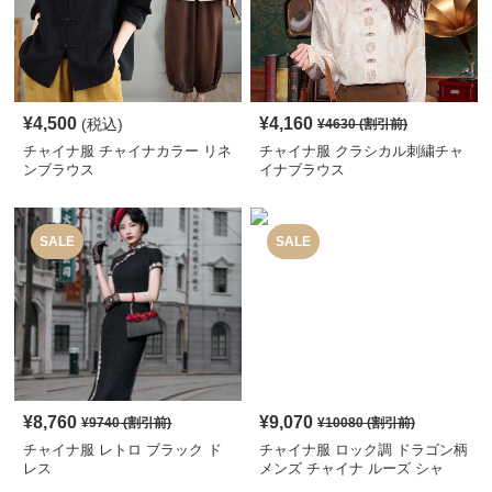
¥
4,500
¥
4,160
(税込)
¥
4630
(割引前)
チャイナ服 チャイナカラー リネ
チャイナ服 クラシカル刺繍チャ
ンブラウス
イナブラウス
SALE
SALE
¥
8,760
¥
9,070
¥
9740
(割引前)
¥
10080
(割引前)
チャイナ服 レトロ ブラック ド
チャイナ服 ロック調 ドラゴン柄
レス
メンズ チャイナ ルーズ シャ
ツ