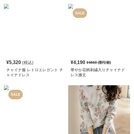
SALE
¥
5,320
¥
4,190
(税込)
¥
4660
(割引前)
チャイナ服 レトロエレガント チ
華やか花柄刺繍入りチャイナド
ャイナドレス
レス膝丈
SALE