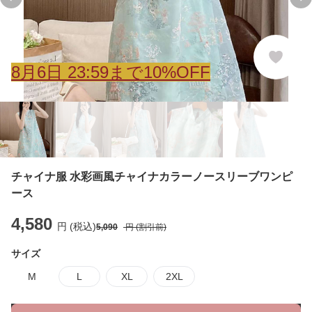
Previous slide
Ne
8
月
6
日 23:59まで10%OFF
チャイナ服 水彩画風チャイナカラーノースリーブワンピ
ース
4,580
円 (税込)
5,090
円 (割引前)
サイズ
M
L
XL
2XL