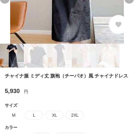
Previous slide
Ne
チャイナ服 ミディ丈 旗袍（チーパオ）風 チャイナドレス
5,930
円
サイズ
M
L
XL
2XL
カラー