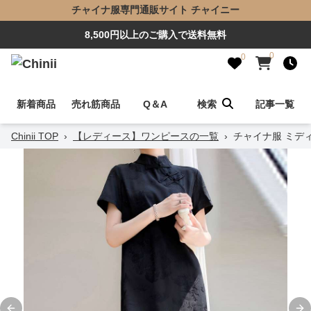
チャイナ服専門通販サイト チャイニー
8,500円以上のご購入で送料無料
0
0
新着商品
売れ筋商品
Q＆A
検索
記事一覧
Chinii TOP
›
【レディース】ワンピースの一覧
›
チャイナ服 ミデ