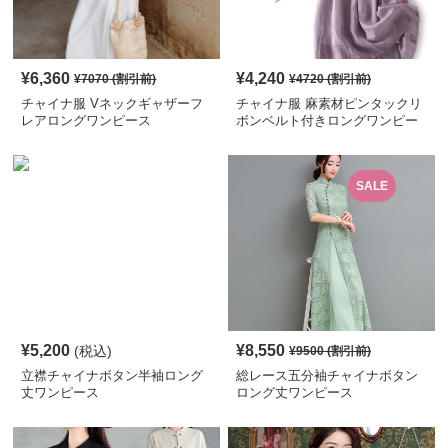
¥
6,360
¥
4,240
¥
7070
(割引前)
¥
4720
(割引前)
チャイナ服 Vネックギャザーフ
チャイナ服 麻素材ピンタックリ
レアロングワンピース
ボンベルト付きロングワンピー
ス
SALE
¥
5,200
¥
8,550
(税込)
¥
9500
(割引前)
立襟チャイナボタン半袖ロング
総レース五分袖チャイナボタン
丈ワンピース
ロング丈ワンピース