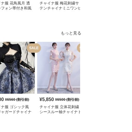
ナ服 花鳥風月 透
チャイナ服 梅花刺繍サ
チャイナ服 レース袖飾
シフォン帯付き和風
テンチャイナミニワンピ
り花柄チャイナ半袖ワン
ピース
ース
ピース
もっと見る
SALE
SALE
S
00
¥
5,850
¥
2,700
¥
6560
(割引前)
¥
6500
(割引前)
¥
3010
(割引前)
イナ服 ゴシック風
チャイナ服 立体花刺繍
チャイナ服 花柄刺繍ホ
ジャガードチャイナ
シースルー袖チャイナド
ルターネックチャイナド
ィースドレス
レス
レス袖付き