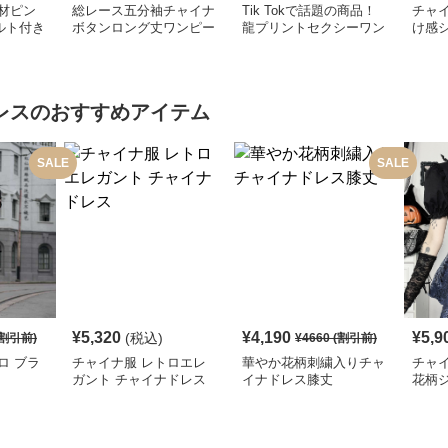
材ピン
総レース五分袖チャイナ
Tik Tokで話題の商品！
チャイ
ルト付き
ボタンロング丈ワンピー
龍プリントセクシーワン
け感
ス
ス
ピース
ワン
レス
のおすすめアイテム
SALE
SALE
¥
5,320
¥
4,190
¥
5,9
(税込)
割引前)
¥
4660
(割引前)
ロ ブラ
チャイナ服 レトロエレ
華やか花柄刺繍入りチャ
チャ
ガント チャイナドレス
イナドレス膝丈
花柄
レデ