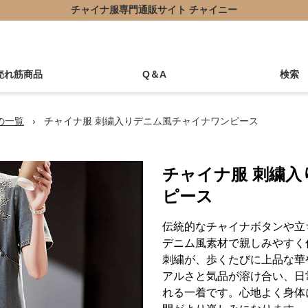
チャイナ服専門通販サイト チャイニー
売れ筋商品
Q＆A
検索
の一覧
›
チャイナ服 刺繍入りデニム風チャイナワンピース
チャイナ服 刺繍
ピース
伝統的なチャイナボタンや立
デニム風素材で親しみやすく
刺繍が、歩くたびに上品な華
アルさと気品が溶け合い、日
れる一着です。心地よく身体