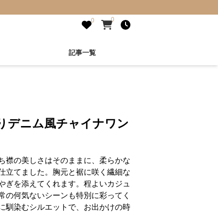
0
0
記事一覧
入りデニム風チャイナワン
ち襟の美しさはそのままに、柔らかな
仕立てました。胸元と裾に咲く繊細な
やぎを添えてくれます。程よいカジュ
常の何気ないシーンも特別に彩ってく
に馴染むシルエットで、お出かけの時