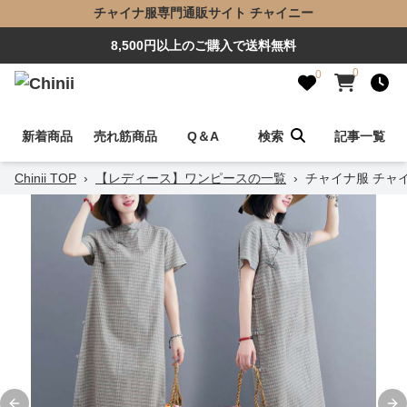
チャイナ服専門通販サイト チャイニー
8,500円以上のご購入で送料無料
0
0
新着商品
売れ筋商品
Q＆A
検索
記事一覧
Chinii TOP
›
【レディース】ワンピースの一覧
›
チャイナ服 チャ