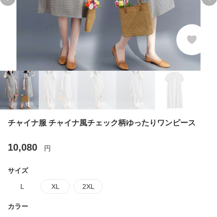
Previous slide
Ne
チャイナ服 チャイナ風チェック柄ゆったりワンピース
10,080
円
サイズ
L
XL
2XL
カラー