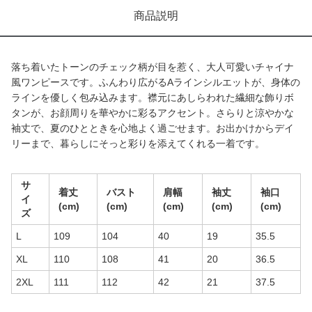
商品説明
落ち着いたトーンのチェック柄が目を惹く、大人可愛いチャイナ
風ワンピースです。ふんわり広がるAラインシルエットが、身体の
ラインを優しく包み込みます。襟元にあしらわれた繊細な飾りボ
タンが、お顔周りを華やかに彩るアクセント。さらりと涼やかな
袖丈で、夏のひとときを心地よく過ごせます。お出かけからデイ
リーまで、暮らしにそっと彩りを添えてくれる一着です。
サ
着丈
バスト
肩幅
袖丈
袖口
イ
(cm)
(cm)
(cm)
(cm)
(cm)
ズ
L
109
104
40
19
35.5
XL
110
108
41
20
36.5
2XL
111
112
42
21
37.5