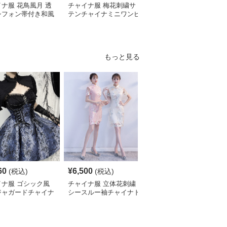
ナ服 花鳥風月 透
チャイナ服 梅花刺繍サ
チャイナ服 レース袖飾
シフォン帯付き和風
テンチャイナミニワンピ
り花柄チャイナ半袖ワン
ピース
ース
ピース
もっと見る
S
60
¥
6,500
¥
2,700
(税込)
(税込)
¥
3010
(割引前)
イナ服 ゴシック風
チャイナ服 立体花刺繍
チャイナ服 花柄刺繍ホ
ジャガードチャイナ
シースルー袖チャイナド
ルターネックチャイナド
ィースドレス
レス
レス袖付き