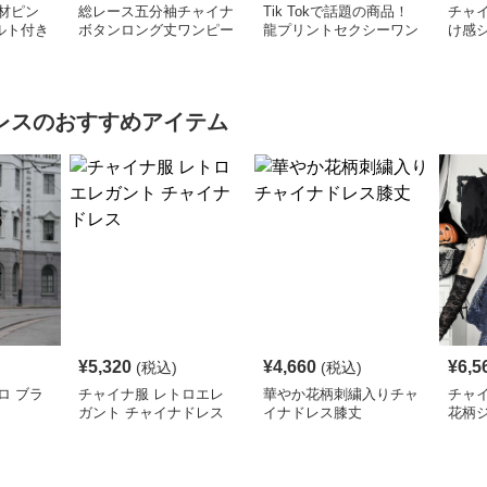
材ピン
総レース五分袖チャイナ
Tik Tokで話題の商品！
チャイ
ルト付き
ボタンロング丈ワンピー
龍プリントセクシーワン
け感
ス
ス
ピース
ワン
レス
のおすすめアイテム
¥
5,320
¥
4,660
¥
6,5
(税込)
(税込)
ロ ブラ
チャイナ服 レトロエレ
華やか花柄刺繍入りチャ
チャ
ガント チャイナドレス
イナドレス膝丈
花柄
レデ