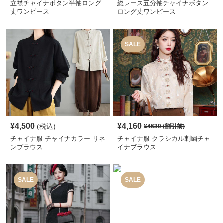
立襟チャイナボタン半袖ロング
総レース五分袖チャイナボタン
丈ワンピース
ロング丈ワンピース
SALE
¥
4,500
¥
4,160
(税込)
¥
4630
(割引前)
チャイナ服 チャイナカラー リネ
チャイナ服 クラシカル刺繍チャ
ンブラウス
イナブラウス
SALE
SALE