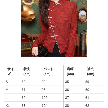
サイ
着丈
バスト
肩幅
袖丈
ズ
(cm)
(cm)
(cm)
(cm)
S
60
92
35
59
M
61
96
36
60
L
62
100
37
61
XL
63
104
38
62