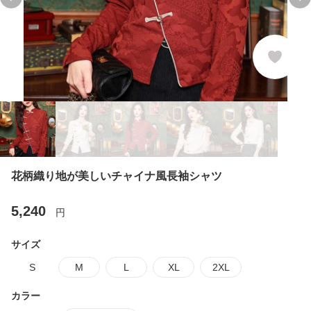
Previous slide
Ne
花柄織り地が美しいチャイナ風長袖シャツ
5,240
円
サイズ
S
M
L
XL
2XL
カラー