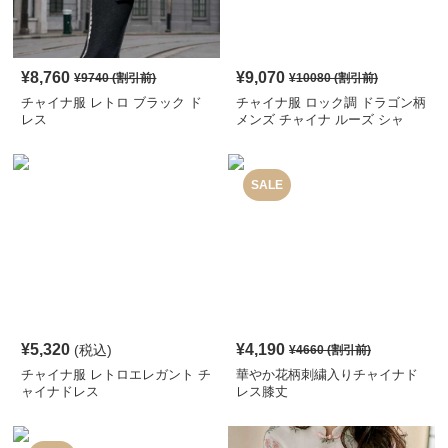
¥
8,760
¥
9,070
¥
9740
(割引前)
¥
10080
(割引前)
チャイナ服 レトロ ブラック ド
チャイナ服 ロック調 ドラゴン柄
レス
メンズ チャイナ ルーズ シャ
ツ
SALE
¥
5,320
¥
4,190
(税込)
¥
4660
(割引前)
チャイナ服 レトロエレガント チ
華やか花柄刺繍入りチャイナド
ャイナドレス
レス膝丈