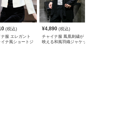
10
¥
4,890
¥
10,080
(税込)
(税込)
(税込)
イナ服 エレガント
チャイナ服 鳳凰刺繍が
チャイナ ジャケット 龍
ャイナ風ショートジ
映える和風羽織ジャケッ
刺繍 マオカラー 黒 メン
ット
ト
ズ 立ち襟 スリム ステー
ジ衣装 華やか オリエン
タル モダン