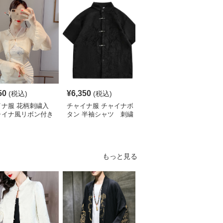
50
¥
6,350
¥
5,320
(税込)
(税込)
(税込)
イナ服 花柄刺繍入
チャイナ服 チャイナボ
チャイナ服 花柄刺繍入
ャイナ風リボン付き
タン 半袖シャツ 刺繍
りチャイナカラーブラウ
ート丈ブラウス
入り
ス
もっと見る