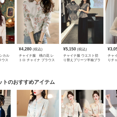
¥
4,280
¥
5,150
¥
3,0
(税込)
(税込)
シカル
チャイナ服 桃の花 レ
チャイナ服 ウエスト切
チャ
ラウス
トロ チャイナ ブラウス
り替えプリーツ半袖ブラ
りチ
ウス
ショ
ット
のおすすめアイテム