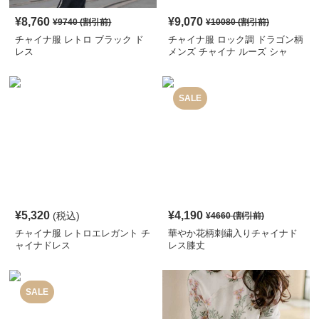
¥
8,760
¥
9,070
¥
9740
(割引前)
¥
10080
(割引前)
チャイナ服 レトロ ブラック ド
チャイナ服 ロック調 ドラゴン柄
レス
メンズ チャイナ ルーズ シャ
ツ
SALE
¥
5,320
¥
4,190
(税込)
¥
4660
(割引前)
チャイナ服 レトロエレガント チ
華やか花柄刺繍入りチャイナド
ャイナドレス
レス膝丈
SALE