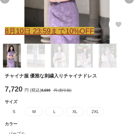
Previous slide
Ne
8
月
10
日 23:59まで10%OFF
チャイナ服 優雅な刺繍入りチャイナドレス
7,720
円 (税込)
8,580
円 (割引前)
サイズ
S
M
L
XL
2XL
カラー
パープル