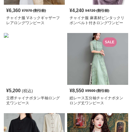
¥
6,360
¥
4,240
¥
7070
(割引前)
¥
4720
(割引前)
チャイナ服 Vネックギャザーフ
チャイナ服 麻素材ピンタックリ
レアロングワンピース
ボンベルト付きロングワンピー
ス
SALE
¥
5,200
¥
8,550
(税込)
¥
9500
(割引前)
立襟チャイナボタン半袖ロング
総レース五分袖チャイナボタン
丈ワンピース
ロング丈ワンピース