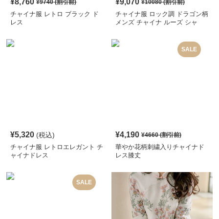
¥
8,760
¥
9,070
¥
9740
(割引前)
¥
10080
(割引前)
チャイナ服 レトロ ブラック ド
チャイナ服 ロック調 ドラゴン柄
レス
メンズ チャイナ ルーズ シャ
ツ
SALE
¥
5,320
¥
4,190
(税込)
¥
4660
(割引前)
チャイナ服 レトロエレガント チ
華やか花柄刺繍入りチャイナド
ャイナドレス
レス膝丈
SALE