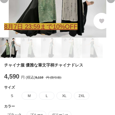
Previous slide
Ne
8
月
7
日 23:59まで10%OFF
チャイナ服 優雅な筆文字柄チャイナドレス
4,590
円 (税込)
5,110
円 (割引前)
サイズ
S
M
L
XL
2XL
カラー
ブラック
ブルー+
グリーン+