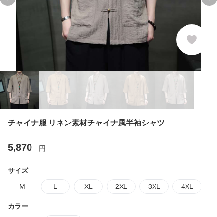
Previous slide
Ne
チャイナ服 リネン素材チャイナ風半袖シャツ
5,870
円
サイズ
M
L
XL
2XL
3XL
4XL
カラー