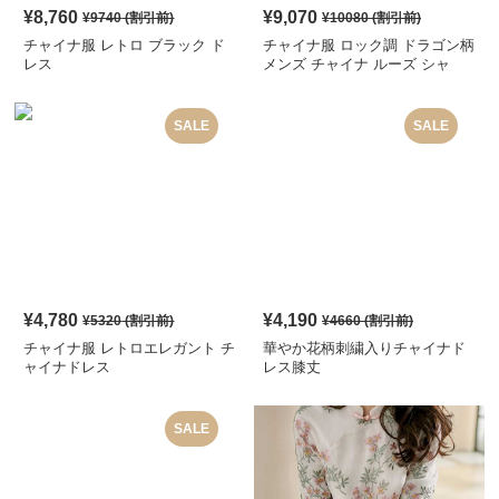
¥
8,760
¥
9,070
¥
9740
(割引前)
¥
10080
(割引前)
チャイナ服 レトロ ブラック ド
チャイナ服 ロック調 ドラゴン柄
レス
メンズ チャイナ ルーズ シャ
ツ
SALE
SALE
¥
4,780
¥
4,190
¥
5320
(割引前)
¥
4660
(割引前)
チャイナ服 レトロエレガント チ
華やか花柄刺繍入りチャイナド
ャイナドレス
レス膝丈
SALE