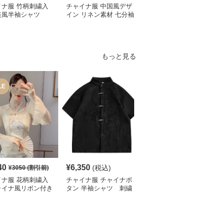
イナ服 竹柄刺繍入
チャイナ服 中国風デザ
チャイナ服 伝統柄入り
装風半袖シャツ
イン リネン素材 七分袖
中国風半袖シャツ
シャツ
もっと見る
LE
SALE
40
¥
6,350
¥
4,780
(税込)
¥
3050
(割引前)
¥
5320
(割引前)
イナ服 花柄刺繍入
チャイナ服 チャイナボ
チャイナ服 花柄刺繍入
ャイナ風リボン付き
タン 半袖シャツ 刺繍
りチャイナカラーブラウ
ート丈ブラウス
入り
ス