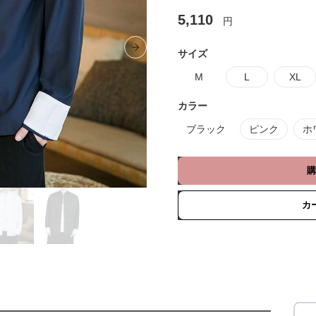
5,110
円
Next slide
サイズ
M
L
XL
カラー
ブラック
ピンク
ホ
購
カ