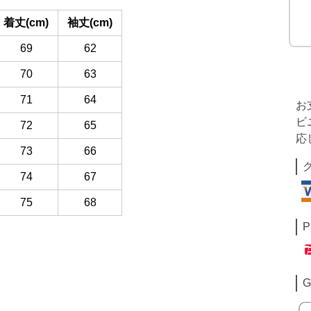
着丈(cm)
袖丈(cm)
69
62
70
63
71
64
お
ビ
72
65
応
73
66
74
67
75
68
P
G