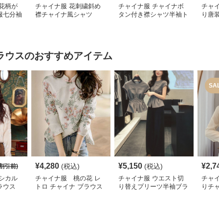
花柄が
チャイナ服 花刺繍斜め
チャイナ服 チャイナボ
チャ
服七分袖
襟チャイナ風シャツ
タン付き襟シャツ半袖ト
り唐
ップス
ラウス
のおすすめアイテム
SA
¥
4,280
¥
5,150
¥
2,7
(税込)
(税込)
割引前)
シカル
チャイナ服 桃の花 レ
チャイナ服 ウエスト切
チャ
ラウス
トロ チャイナ ブラウス
り替えプリーツ半袖ブラ
りチ
ウス
ショ