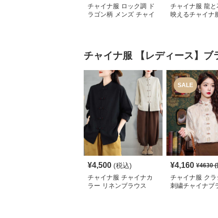
チャイナ服 ロック調 ド
チャイナ服 龍と
ラゴン柄 メンズ チャイ
映えるチャイナ
ナ ルーズ シャツ
シャツ
チャイナ服
【レディース】ブ
SALE
¥
4,500
¥
4,160
(税込)
¥
4630
(
チャイナ服 チャイナカ
チャイナ服 クラ
ラー リネンブラウス
刺繍チャイナブ