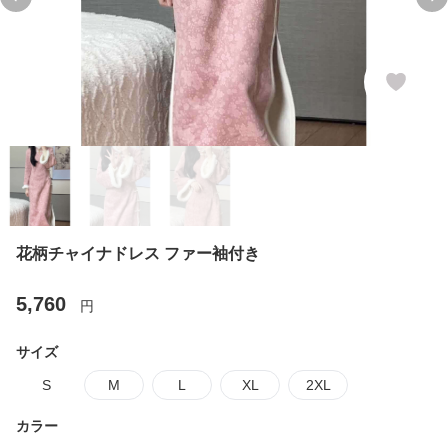
Previous slide
Ne
花柄チャイナドレス ファー袖付き
5,760
円
サイズ
S
M
L
XL
2XL
カラー