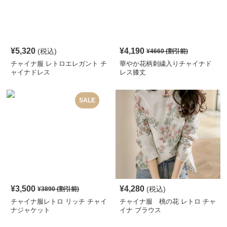
¥
5,320
¥
4,190
(税込)
¥
4660
(割引前)
チャイナ服 レトロエレガント チ
華やか花柄刺繍入りチャイナド
ャイナドレス
レス膝丈
SALE
¥
3,500
¥
4,280
(税込)
¥
3890
(割引前)
チャイナ服レトロ リッチ チャイ
チャイナ服 桃の花 レトロ チャ
ナジャケット
イナ ブラウス