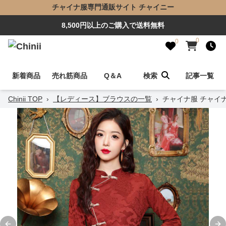
チャイナ服専門通販サイト チャイニー
8,500円以上のご購入で送料無料
0
0
新着商品
売れ筋商品
Q＆A
検索
記事一覧
Chinii TOP
›
【レディース】ブラウスの一覧
›
チャイナ服 チャイ