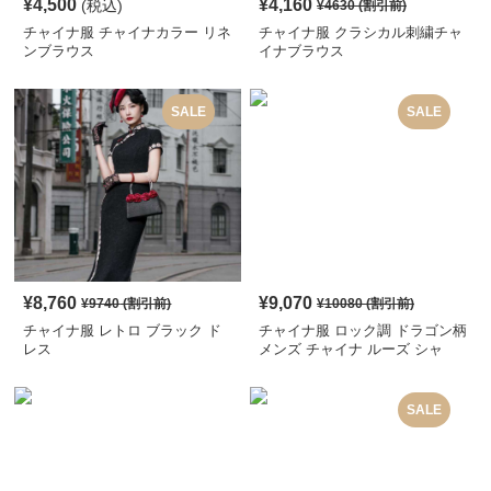
¥
4,500
¥
4,160
(税込)
¥
4630
(割引前)
チャイナ服 チャイナカラー リネ
チャイナ服 クラシカル刺繍チャ
ンブラウス
イナブラウス
SALE
SALE
¥
8,760
¥
9,070
¥
9740
(割引前)
¥
10080
(割引前)
チャイナ服 レトロ ブラック ド
チャイナ服 ロック調 ドラゴン柄
レス
メンズ チャイナ ルーズ シャ
ツ
SALE