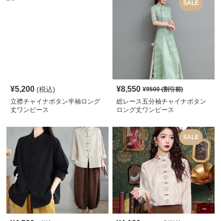
SALE
¥
5,200
¥
8,550
(税込)
¥
9500
(割引前)
立襟チャイナボタン半袖ロング
総レース五分袖チャイナボタン
丈ワンピース
ロング丈ワンピース
SALE