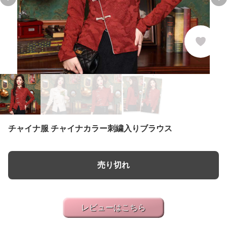
Previous slide
Ne
チャイナ服 チャイナカラー刺繍入りブラウス
売り切れ
レビューはこちら