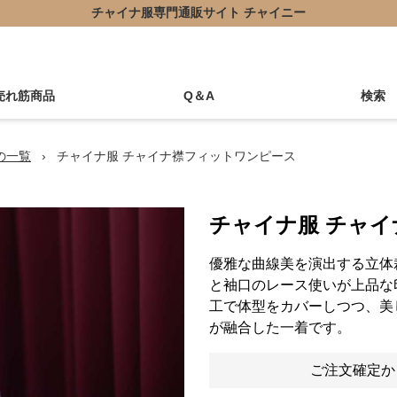
チャイナ服専門通販サイト チャイニー
売れ筋商品
Q＆A
検索
の一覧
›
チャイナ服 チャイナ襟フィットワンピース
チャイナ服 チャ
優雅な曲線美を演出する立体
と袖口のレース使いが上品な
工で体型をカバーしつつ、美
が融合した一着です。
ご注文確定か