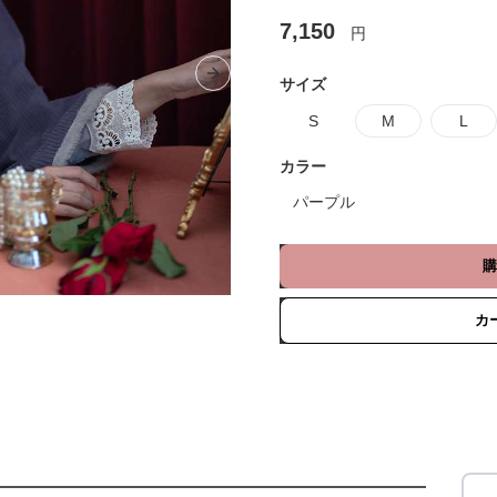
7,150
円
Next slide
サイズ
S
M
L
カラー
パープル
購
カ