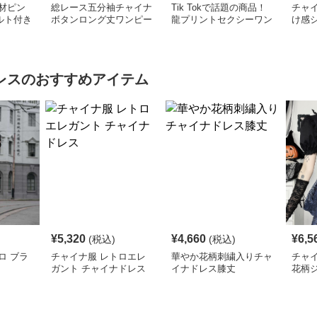
材ピン
総レース五分袖チャイナ
Tik Tokで話題の商品！
チャイ
ルト付き
ボタンロング丈ワンピー
龍プリントセクシーワン
け感
ス
ス
ピース
ワン
レス
のおすすめアイテム
¥
5,320
¥
4,660
¥
6,5
(税込)
(税込)
ロ ブラ
チャイナ服 レトロエレ
華やか花柄刺繍入りチャ
チャ
ガント チャイナドレス
イナドレス膝丈
花柄
レデ