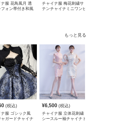
ナ服 花鳥風月 透
チャイナ服 梅花刺繍サ
チャイナ服 レース袖飾
シフォン帯付き和風
テンチャイナミニワンピ
り花柄チャイナ半袖ワン
ピース
ース
ピース
もっと見る
S
60
¥
6,500
¥
2,700
(税込)
(税込)
¥
3010
(割引前)
イナ服 ゴシック風
チャイナ服 立体花刺繍
チャイナ服 花柄刺繍ホ
ジャガードチャイナ
シースルー袖チャイナド
ルターネックチャイナド
ィースドレス
レス
レス袖付き