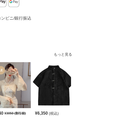
コンビニ/銀行振込
もっと見る
LE
SALE
40
¥
6,350
¥
4,780
(税込)
¥
3050
(割引前)
¥
5320
(割引前)