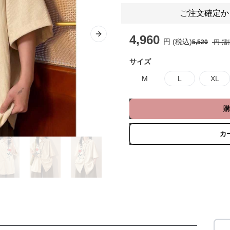
ご注文確定か
4,960
Next slide
円 (税込)
5,520
円 (
サイズ
M
L
XL
購
カ