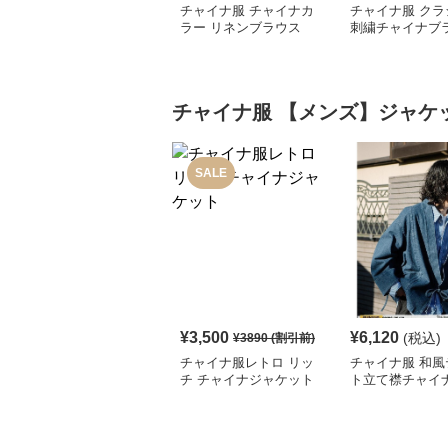
チャイナ服 チャイナカ
チャイナ服 クラ
ラー リネンブラウス
刺繍チャイナブ
チャイナ服
【メンズ】ジャケ
SALE
¥
3,500
¥
6,120
(税込)
¥
3890
(割引前)
チャイナ服レトロ リッ
チャイナ服 和風
チ チャイナジャケット
ト立て襟チャイ
ディガンジャケ