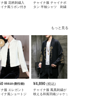
イナ服 花柄刺繍入
チャイナ服 チャイナボ
チャイナ服 花柄刺繍入
ャイナ風リボン付き
タン 半袖シャツ 刺繍
りチャイナカラーブラウ
ート丈ブラウス
入り
ス
もっと見る
LE
SALE
50
¥
4,890
¥
9,070
(税込)
¥
5510
(割引前)
¥
10080
(割引前)
イナ服 エレガント
チャイナ服 鳳凰刺繍が
チャイナ ジャケット 龍
ャイナ風ショートジ
映える和風羽織ジャケッ
刺繍 マオカラー 黒 メン
ット
ト
ズ 立ち襟 スリム ステー
ジ衣装 華やか オリエン
タル モダン