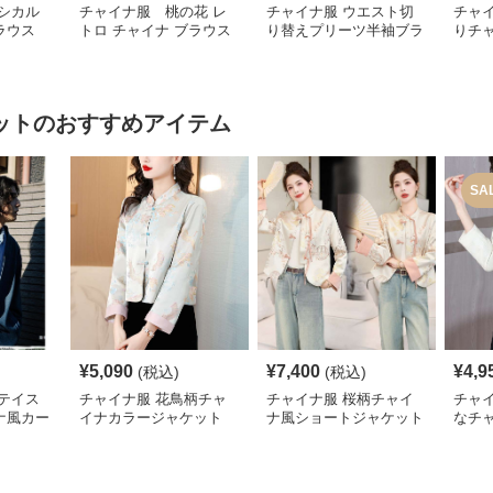
シカル
チャイナ服 桃の花 レ
チャイナ服 ウエスト切
チャ
ラウス
トロ チャイナ ブラウス
り替えプリーツ半袖ブラ
りチ
ウス
ショ
ット
のおすすめアイテム
SA
¥
5,090
¥
7,400
¥
4,9
(税込)
(税込)
テイス
チャイナ服 花鳥柄チャ
チャイナ服 桜柄チャイ
チャ
ナ風カー
イナカラージャケット
ナ風ショートジャケット
なチ
ット
ャケ