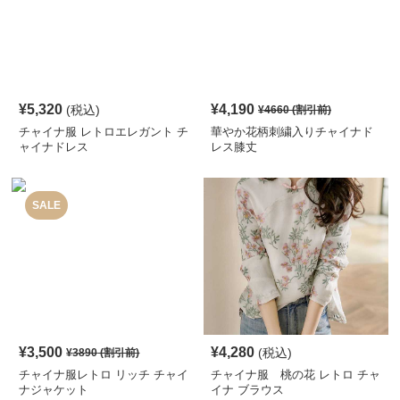
¥
5,320
¥
4,190
(税込)
¥
4660
(割引前)
チャイナ服 レトロエレガント チ
華やか花柄刺繍入りチャイナド
ャイナドレス
レス膝丈
SALE
¥
3,500
¥
4,280
(税込)
¥
3890
(割引前)
チャイナ服レトロ リッチ チャイ
チャイナ服 桃の花 レトロ チャ
ナジャケット
イナ ブラウス