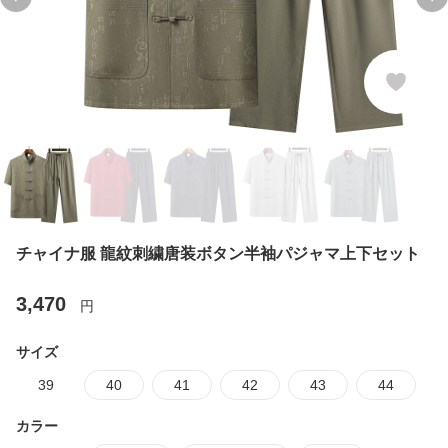
Previous slide
Ne
チャイナ服 龍紋刺繍唐装ボタン半袖パジャマ上下セット
3,470
円
サイズ
39
40
41
42
43
44
カラー