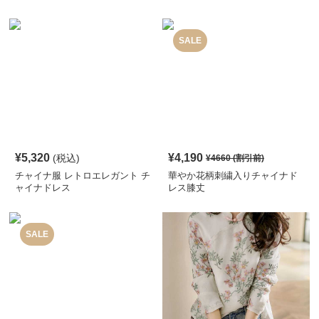
ツ
SALE
¥
5,320
¥
4,190
(税込)
¥
4660
(割引前)
チャイナ服 レトロエレガント チ
華やか花柄刺繍入りチャイナド
ャイナドレス
レス膝丈
SALE