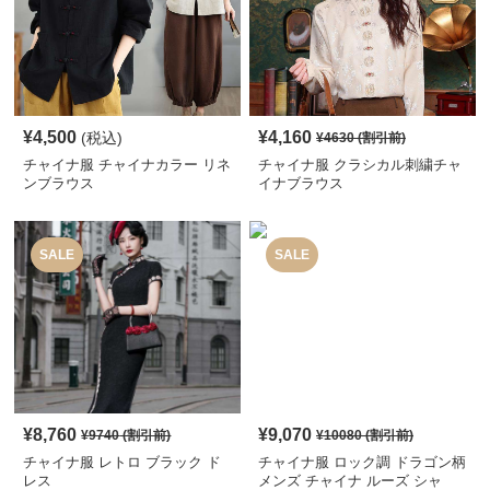
¥
4,500
¥
4,160
(税込)
¥
4630
(割引前)
チャイナ服 チャイナカラー リネ
チャイナ服 クラシカル刺繍チャ
ンブラウス
イナブラウス
SALE
SALE
¥
8,760
¥
9,070
¥
9740
(割引前)
¥
10080
(割引前)
チャイナ服 レトロ ブラック ド
チャイナ服 ロック調 ドラゴン柄
レス
メンズ チャイナ ルーズ シャ