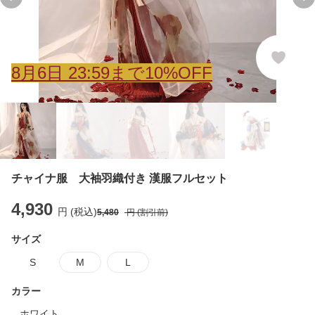
Previous slide
Ne
8
月
6
日 23:59まで10%OFF
チャイナ服 大袖羽織付き 漢服フルセット
4,930
円 (税込)
5,480
円 (割引前)
サイズ
S
M
L
カラー
ホワイト