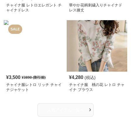
チャイナ服 レトロエレガント チ
華やか花柄刺繍入りチャイナド
ャイナドレス
レス膝丈
SALE
¥
3,500
¥
4,280
(税込)
¥
3890
(割引前)
チャイナ服レトロ リッチ チャイ
チャイナ服 桃の花 レトロ チャ
ナジャケット
イナ ブラウス
›
人気アイテム一覧へ