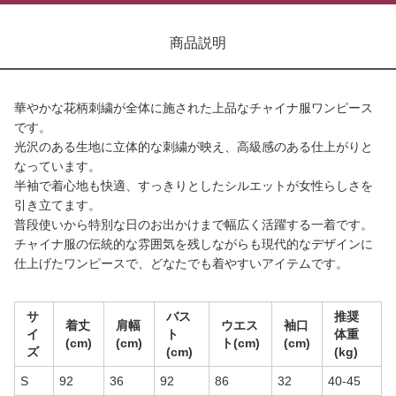
商品説明
華やかな花柄刺繍が全体に施された上品なチャイナ服ワンピース
です。
光沢のある生地に立体的な刺繍が映え、高級感のある仕上がりと
なっています。
半袖で着心地も快適、すっきりとしたシルエットが女性らしさを
引き立てます。
普段使いから特別な日のお出かけまで幅広く活躍する一着です。
チャイナ服の伝統的な雰囲気を残しながらも現代的なデザインに
仕上げたワンピースで、どなたでも着やすいアイテムです。
サ
バス
推奨
着丈
肩幅
ウエス
袖口
イ
ト
体重
(cm)
(cm)
ト(cm)
(cm)
ズ
(cm)
(kg)
S
92
36
92
86
32
40-45