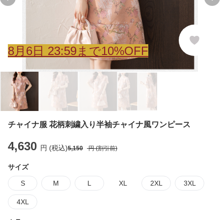
Previous slide
Ne
8
月
6
日 23:59まで10%OFF
チャイナ服 花柄刺繍入り半袖チャイナ風ワンピース
4,630
円 (税込)
5,150
円 (割引前)
サイズ
S
M
L
XL
2XL
3XL
4XL