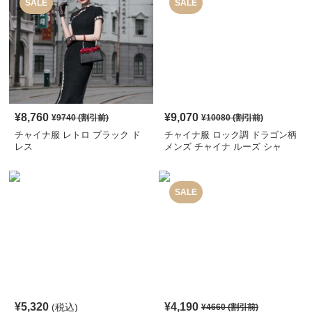
SALE
SALE
¥
8,760
¥
9,070
¥
9740
(割引前)
¥
10080
(割引前)
チャイナ服 レトロ ブラック ド
チャイナ服 ロック調 ドラゴン柄
レス
メンズ チャイナ ルーズ シャ
ツ
SALE
¥
5,320
¥
4,190
(税込)
¥
4660
(割引前)