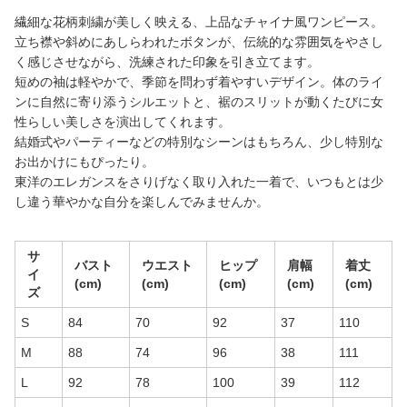
繊細な花柄刺繍が美しく映える、上品なチャイナ風ワンピース。
立ち襟や斜めにあしらわれたボタンが、伝統的な雰囲気をやさし
く感じさせながら、洗練された印象を引き立てます。
短めの袖は軽やかで、季節を問わず着やすいデザイン。体のライ
ンに自然に寄り添うシルエットと、裾のスリットが動くたびに女
性らしい美しさを演出してくれます。
結婚式やパーティーなどの特別なシーンはもちろん、少し特別な
お出かけにもぴったり。
東洋のエレガンスをさりげなく取り入れた一着で、いつもとは少
し違う華やかな自分を楽しんでみませんか。
サ
バスト
ウエスト
ヒップ
肩幅
着丈
イ
(cm)
(cm)
(cm)
(cm)
(cm)
ズ
S
84
70
92
37
110
M
88
74
96
38
111
L
92
78
100
39
112