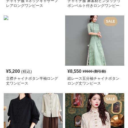
チャイナ服 Vネックギャザーフ
チャイナ服 麻素材ピンタックリ
レアロングワンピース
ボンベルト付きロングワンピー
ス
SALE
¥
5,200
¥
8,550
(税込)
¥
9500
(割引前)
立襟チャイナボタン半袖ロング
総レース五分袖チャイナボタン
丈ワンピース
ロング丈ワンピース
SALE