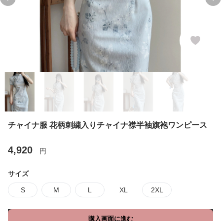
Previous slide
Ne
チャイナ服 花柄刺繍入りチャイナ襟半袖旗袍ワンピース
4,920
円
サイズ
S
M
L
XL
2XL
購入画面に進む