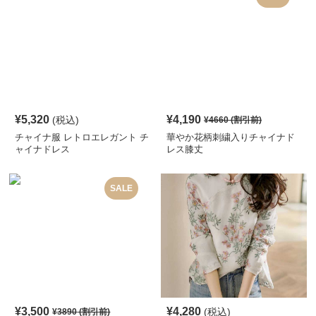
¥
5,320
¥
4,190
(税込)
¥
4660
(割引前)
チャイナ服 レトロエレガント チ
華やか花柄刺繍入りチャイナド
ャイナドレス
レス膝丈
SALE
¥
3,500
¥
4,280
(税込)
¥
3890
(割引前)