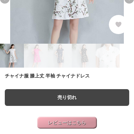
Previous slide
Ne
チャイナ服 膝上丈 半袖 チャイナドレス
売り切れ
レビューはこちら