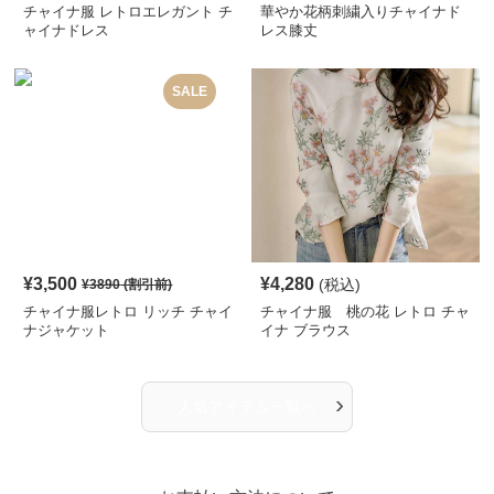
チャイナ服 レトロエレガント チ
華やか花柄刺繍入りチャイナド
ャイナドレス
レス膝丈
SALE
¥
3,500
¥
4,280
(税込)
¥
3890
(割引前)
チャイナ服レトロ リッチ チャイ
チャイナ服 桃の花 レトロ チャ
ナジャケット
イナ ブラウス
›
人気アイテム一覧へ