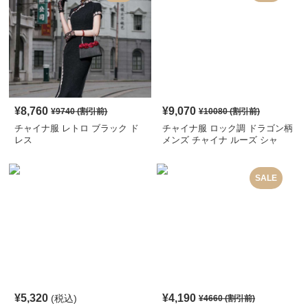
¥
8,760
¥
9,070
¥
9740
(割引前)
¥
10080
(割引前)
チャイナ服 レトロ ブラック ド
チャイナ服 ロック調 ドラゴン柄
レス
メンズ チャイナ ルーズ シャ
ツ
SALE
¥
5,320
¥
4,190
(税込)
¥
4660
(割引前)