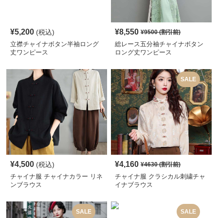
¥
5,200
¥
8,550
(税込)
¥
9500
(割引前)
立襟チャイナボタン半袖ロング
総レース五分袖チャイナボタン
丈ワンピース
ロング丈ワンピース
SALE
¥
4,500
¥
4,160
(税込)
¥
4630
(割引前)
チャイナ服 チャイナカラー リネ
チャイナ服 クラシカル刺繍チャ
ンブラウス
イナブラウス
SALE
SALE