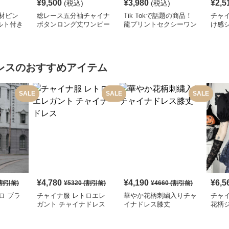
¥
9,500
¥
3,980
¥
2,5
(税込)
(税込)
材ピン
総レース五分袖チャイナ
Tik Tokで話題の商品！
チャイ
ルト付き
ボタンロング丈ワンピー
龍プリントセクシーワン
け感
ス
ス
ピース
ワン
レス
のおすすめアイテム
SALE
SALE
SALE
¥
4,780
¥
4,190
¥
6,5
割引前)
¥
5320
(割引前)
¥
4660
(割引前)
ロ ブラ
チャイナ服 レトロエレ
華やか花柄刺繍入りチャ
チャ
ガント チャイナドレス
イナドレス膝丈
花柄
レデ