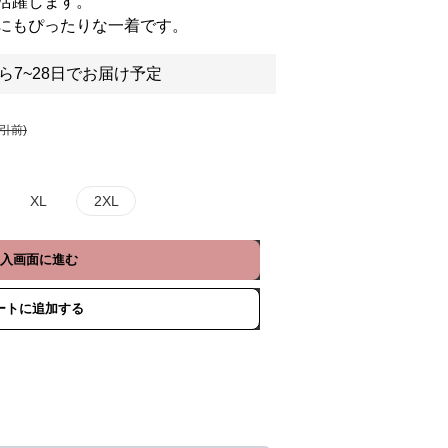
活躍します。
にもぴったりな一着です。
ら7~28日でお届け予定
割引前)
XL
2XL
入画面に進む
ートに追加する