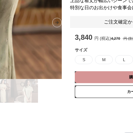
上品な着丈が幅広いシーンで
特別な日のお出かけや食事会
ご注文確定か
Next slide
3,840
円 (税込)
4,270
円 (
サイズ
S
M
L
購
カ