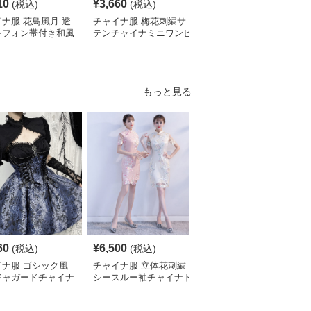
10
¥
3,660
¥
4,620
(税込)
(税込)
¥
5140
(割引前)
ナ服 花鳥風月 透
チャイナ服 梅花刺繍サ
チャイナ服 レース袖飾
シフォン帯付き和風
テンチャイナミニワンピ
り花柄チャイナ半袖ワン
ピース
ース
ピース
もっと見る
60
¥
6,500
¥
3,010
(税込)
(税込)
(税込)
イナ服 ゴシック風
チャイナ服 立体花刺繍
チャイナ服 花柄刺繍ホ
ジャガードチャイナ
シースルー袖チャイナド
ルターネックチャイナド
ィースドレス
レス
レス袖付き