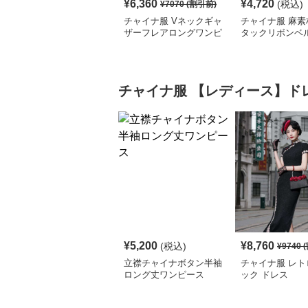
¥
6,360
¥
4,720
(税込)
¥
7070
(割引前)
チャイナ服 Vネックギャ
チャイナ服 麻素
ザーフレアロングワンピ
タックリボンベ
ース
ロングワンピー
チャイナ服
【レディース】ド
¥
5,200
¥
8,760
(税込)
¥
9740
(
立襟チャイナボタン半袖
チャイナ服 レト
ロング丈ワンピース
ック ドレス