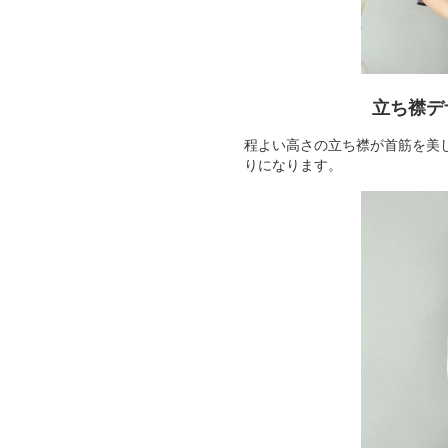
立ち襟デ
程よい高さの立ち襟が首筋を美
りになります。