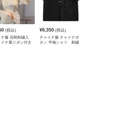
50
¥
6,350
¥
5,320
(税込)
(税込)
(税込)
イナ服 花柄刺繍入
チャイナ服 チャイナボ
チャイナ服 花柄刺繍入
ャイナ風リボン付き
タン 半袖シャツ 刺繍
りチャイナカラーブラウ
ート丈ブラウス
入り
ス