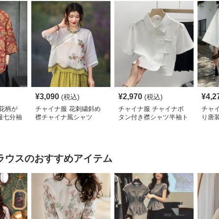
¥
3,090
¥
2,970
¥
4,2
(税込)
(税込)
花柄が
チャイナ服 花刺繍斜め
チャイナ服 チャイナボ
チャ
服七分袖
襟チャイナ風シャツ
タン付き襟シャツ半袖ト
り唐
ップス
ラウス
のおすすめアイテム