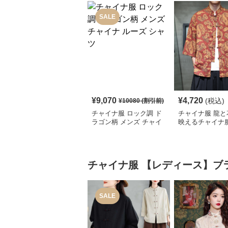
SALE
¥
9,070
¥
4,720
(税込)
¥
10080
(割引前)
チャイナ服 ロック調 ド
チャイナ服 龍と
ラゴン柄 メンズ チャイ
映えるチャイナ
ナ ルーズ シャツ
シャツ
チャイナ服
【レディース】ブ
SALE