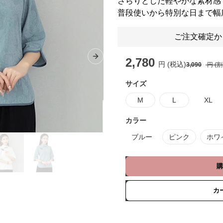
さらりとした軽やかな素材感
普段使いから特別な日まで幅
ご注文確定か
2,780
Next slide
円 (税込)
3,090
円 (
サイズ
M
L
XL
カラー
ブルー
ピンク
ホワ
購
カ