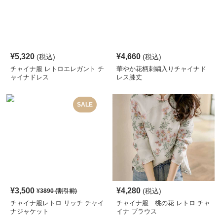
¥
5,320
¥
4,660
(税込)
(税込)
チャイナ服 レトロエレガント チ
華やか花柄刺繍入りチャイナド
ャイナドレス
レス膝丈
SALE
¥
3,500
¥
4,280
(税込)
¥
3890
(割引前)
チャイナ服レトロ リッチ チャイ
チャイナ服 桃の花 レトロ チャ
ナジャケット
イナ ブラウス