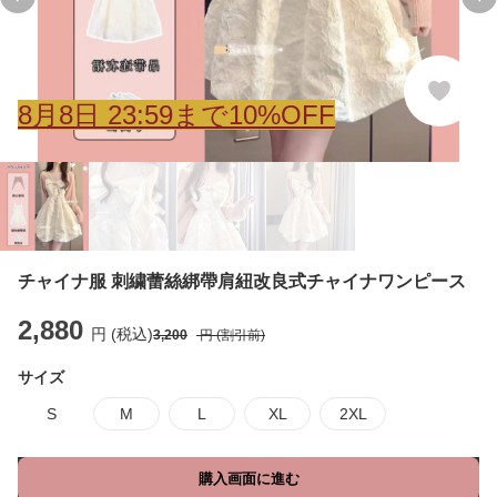
Previous slide
Ne
8
月
8
日 23:59まで10%OFF
チャイナ服 刺繍蕾絲綁帶肩紐改良式チャイナワンピース
2,880
円 (税込)
3,200
円 (割引前)
サイズ
S
M
L
XL
2XL
購入画面に進む