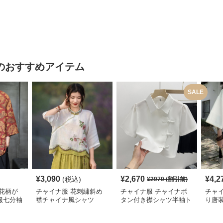
のおすすめアイテム
SALE
¥
3,090
¥
2,670
¥
4,2
(税込)
¥
2970
(割引前)
花柄が
チャイナ服 花刺繍斜め
チャイナ服 チャイナボ
チャ
服七分袖
襟チャイナ風シャツ
タン付き襟シャツ半袖ト
り唐
ップス