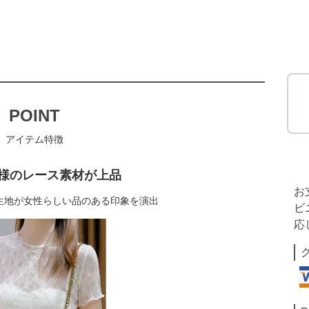
POINT
アイテム特徴
様のレース素材が上品
お
生地が女性らしい品のある印象を演出
ビ
応