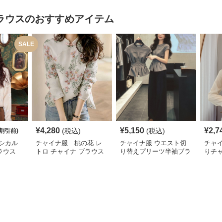
ラウス
のおすすめアイテム
SALE
¥
4,280
¥
5,150
¥
2,7
(税込)
(税込)
割引前)
シカル
チャイナ服 桃の花 レ
チャイナ服 ウエスト切
チャ
ラウス
トロ チャイナ ブラウス
り替えプリーツ半袖ブラ
りチ
ウス
ショ