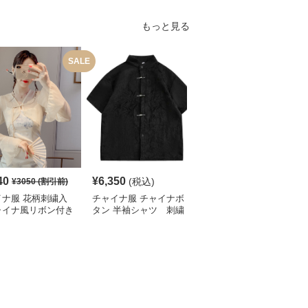
もっと見る
SALE
40
¥
6,350
¥
5,320
(税込)
(税込)
¥
3050
(割引前)
イナ服 花柄刺繍入
チャイナ服 チャイナボ
チャイナ服 花柄刺繍入
ャイナ風リボン付き
タン 半袖シャツ 刺繍
りチャイナカラーブラウ
ート丈ブラウス
入り
ス