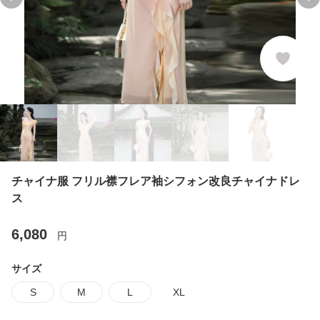
Previous slide
Ne
チャイナ服 フリル襟フレア袖シフォン改良チャイナドレ
ス
6,080
円
サイズ
S
M
L
XL