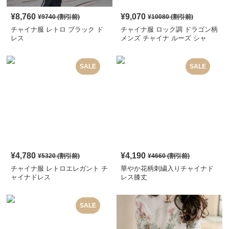
¥
8,760
¥
9,070
¥
9740
(割引前)
¥
10080
(割引前)
チャイナ服 レトロ ブラック ド
チャイナ服 ロック調 ドラゴン柄
レス
メンズ チャイナ ルーズ シャ
ツ
SALE
SALE
¥
4,780
¥
4,190
¥
5320
(割引前)
¥
4660
(割引前)
チャイナ服 レトロエレガント チ
華やか花柄刺繍入りチャイナド
ャイナドレス
レス膝丈
SALE