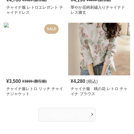
¥
5320
(割引前)
¥
4660
(割引前)
チャイナ服 レトロエレガント チ
華やか花柄刺繍入りチャイナド
ャイナドレス
レス膝丈
SALE
¥
3,500
¥
4,280
(税込)
¥
3890
(割引前)
チャイナ服レトロ リッチ チャイ
チャイナ服 桃の花 レトロ チャ
ナジャケット
イナ ブラウス
›
人気アイテム一覧へ