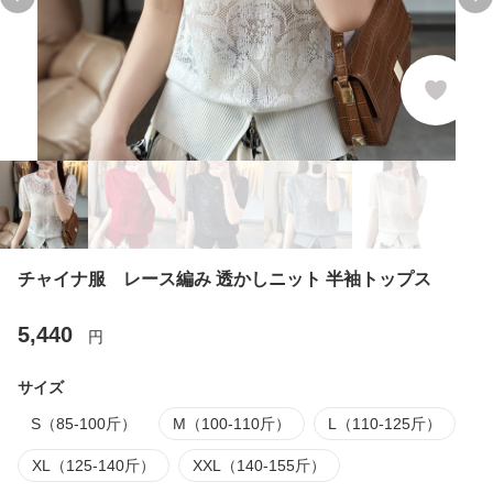
Previous slide
Ne
チャイナ服 レース編み 透かしニット 半袖トップス
5,440
円
サイズ
S（85-100斤）
M（100-110斤）
L（110-125斤）
XL（125-140斤）
XXL（140-155斤）