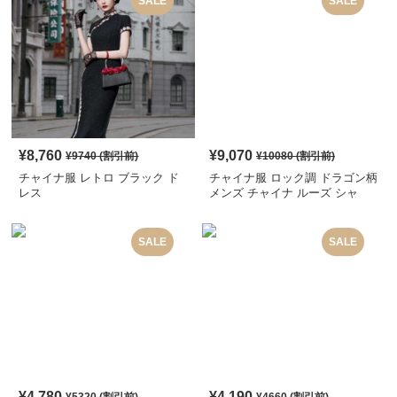
SALE
SALE
¥
8,760
¥
9,070
¥
9740
(割引前)
¥
10080
(割引前)
チャイナ服 レトロ ブラック ド
チャイナ服 ロック調 ドラゴン柄
レス
メンズ チャイナ ルーズ シャ
ツ
SALE
SALE
¥
4,780
¥
4,190