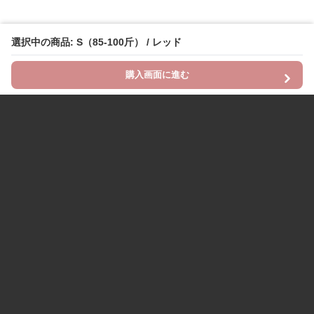
選択中の商品: S（85-100斤） / レッド
購入画面に進む
Chinii
について
利用規約