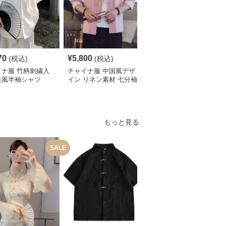
70
¥
5,800
¥
4,190
(税込)
(税込)
(税込)
イナ服 竹柄刺繍入
チャイナ服 中国風デザ
チャイナ服 伝統柄入り
装風半袖シャツ
イン リネン素材 七分袖
中国風半袖シャツ
シャツ
もっと見る
SALE
S