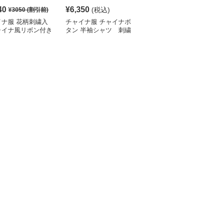
40
¥
6,350
¥
4,780
(税込)
¥
3050
(割引前)
¥
5320
(割引前)
イナ服 花柄刺繍入
チャイナ服 チャイナボ
チャイナ服 花柄刺繍入
ャイナ風リボン付き
タン 半袖シャツ 刺繍
りチャイナカラーブラウ
ート丈ブラウス
入り
ス