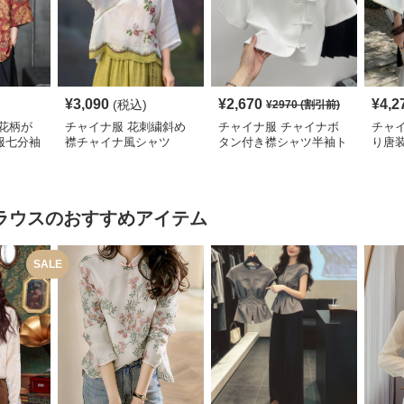
¥
3,090
¥
2,670
¥
4,2
(税込)
¥
2970
(割引前)
花柄が
チャイナ服 花刺繍斜め
チャイナ服 チャイナボ
チャ
服七分袖
襟チャイナ風シャツ
タン付き襟シャツ半袖ト
り唐
ップス
ラウス
のおすすめアイテム
SALE