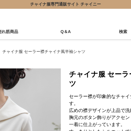
チャイナ服専門通販サイト チャイニー
売れ筋商品
Q＆A
検索
チャイナ服 セーラー襟チャイナ風半袖シャツ
チャイナ服 セー
ツ
セーラー襟が印象的なチャイ
す。
広めの襟デザインが上品で洗
胸元のボタン飾りがアクセン
一着に仕上がっています。