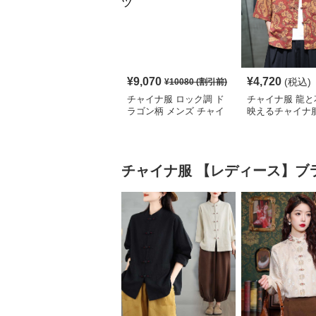
¥
9,070
¥
4,720
(税込)
¥
10080
(割引前)
チャイナ服 ロック調 ド
チャイナ服 龍と
ラゴン柄 メンズ チャイ
映えるチャイナ
ナ ルーズ シャツ
シャツ
チャイナ服
【レディース】ブ