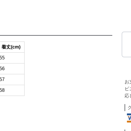
着丈(cm)
55
56
57
お
ビ
58
応