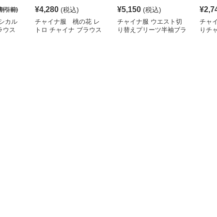
¥
4,280
¥
5,150
¥
2,7
(税込)
(税込)
割引前)
シカル
チャイナ服 桃の花 レ
チャイナ服 ウエスト切
チャ
ラウス
トロ チャイナ ブラウス
り替えプリーツ半袖ブラ
りチ
ウス
ショ