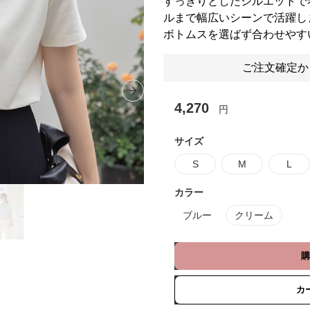
すっきりとしたシルエットで
ルまで幅広いシーンで活躍し
ボトムスを選ばず合わせやす
ご注文確定か
Next slide
4,270
円
サイズ
S
M
L
カラー
ブルー
クリーム
購
カ