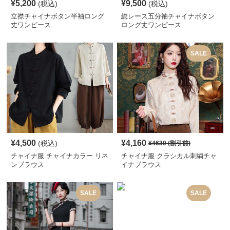
¥
5,200
¥
9,500
(税込)
(税込)
立襟チャイナボタン半袖ロング
総レース五分袖チャイナボタン
丈ワンピース
ロング丈ワンピース
SALE
¥
4,500
¥
4,160
(税込)
¥
4630
(割引前)
チャイナ服 チャイナカラー リネ
チャイナ服 クラシカル刺繍チャ
ンブラウス
イナブラウス
SALE
SALE