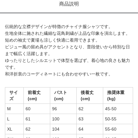
商品説明
伝統的な立襟デザインが特徴のチャイナ服シャツです。
生地全体に施された繊細な花鳥刺繍が上品な印象を演出します。
短めの袖丈で夏場も涼しく快適に着用できます。
ビジュー風の留め具がアクセントとなり、普段使いから特別な日
まで幅広く活躍します。
ゆったりとしたシルエットで体型を選ばず、着心地の良さも魅力
です。
和洋折衷のコーディネートにも合わせやすい一枚です。
サイ
前着丈
バスト
後着丈
推奨体重
ズ
(cm)
(cm)
(cm)
(kg)
M
60
96
62
45-50
L
61
100
63
50-55
XL
62
104
64
55-60