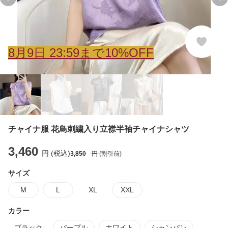
Previous slide
Ne
8
月
9
日 23:59まで10%OFF
チャイナ服 花鳥刺繍入り立襟半袖チャイナシャツ
3,460
円 (税込)
3,850
円 (割引前)
サイズ
M
L
XL
XXL
カラー
ブラック
パープル
ホワイト
シャンパン