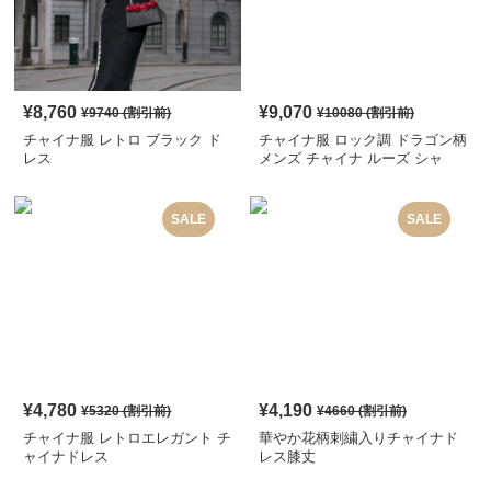
¥
8,760
¥
9,070
¥
9740
(割引前)
¥
10080
(割引前)
チャイナ服 レトロ ブラック ド
チャイナ服 ロック調 ドラゴン柄
レス
メンズ チャイナ ルーズ シャ
ツ
SALE
SALE
¥
4,780
¥
4,190
¥
5320
(割引前)
¥
4660
(割引前)
チャイナ服 レトロエレガント チ
華やか花柄刺繍入りチャイナド
ャイナドレス
レス膝丈