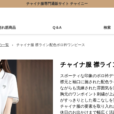
チャイナ服専門通販サイト チャイニー
売れ筋商品
Q＆A
検索
の一覧
›
チャイナ服 襟ライン配色ポロ衿ワンピース
チャイナ服 襟ラ
スポーティな印象のポロ衿デ
襟元と袖口に施された配色ラ
ながらも洗練された雰囲気を
胸元のワンポイント刺繍が上
がすっきりとした着こなしを
チャイナ服の要素を取り入れ
休日のお出かけまで幅広く活