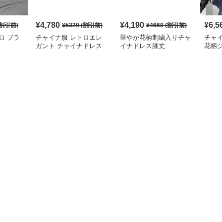
¥
4,780
¥
4,190
¥
6,5
割引前)
¥
5320
(割引前)
¥
4660
(割引前)
ロ ブラ
チャイナ服 レトロエレ
華やか花柄刺繍入りチャ
チャ
ガント チャイナドレス
イナドレス膝丈
花柄
レデ