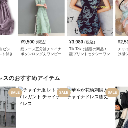
¥
9,500
¥
3,980
¥
2,5
(税込)
(税込)
材ピン
総レース五分袖チャイナ
Tik Tokで話題の商品！
チャイ
ルト付き
ボタンロング丈ワンピー
龍プリントセクシーワン
け感
ス
ス
ピース
ワン
レス
のおすすめアイテム
SALE
SALE
SALE