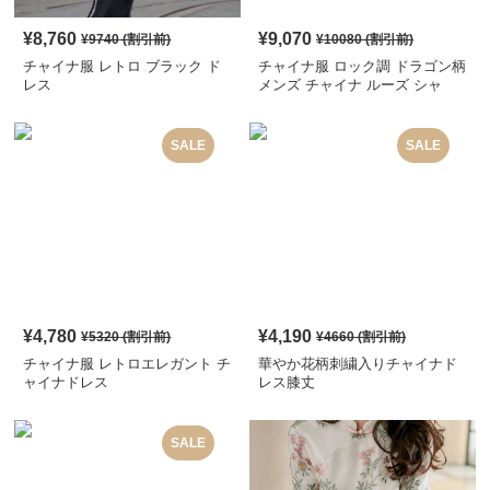
¥
8,760
¥
9,070
¥
9740
(割引前)
¥
10080
(割引前)
チャイナ服 レトロ ブラック ド
チャイナ服 ロック調 ドラゴン柄
レス
メンズ チャイナ ルーズ シャ
ツ
SALE
SALE
¥
4,780
¥
4,190
¥
5320
(割引前)
¥
4660
(割引前)
チャイナ服 レトロエレガント チ
華やか花柄刺繍入りチャイナド
ャイナドレス
レス膝丈
SALE