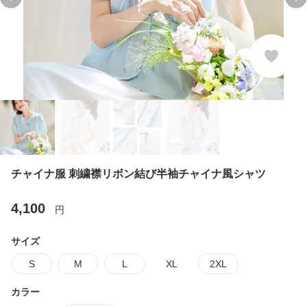
Previous slide
Ne
チャイナ服 刺繍襟リボン結び半袖チャイナ風シャツ
4,100
円
サイズ
S
M
L
XL
2XL
カラー