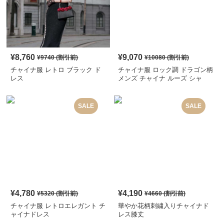
¥
8,760
¥
9,070
¥
9740
(割引前)
¥
10080
(割引前)
チャイナ服 レトロ ブラック ド
チャイナ服 ロック調 ドラゴン柄
レス
メンズ チャイナ ルーズ シャ
ツ
SALE
SALE
¥
4,780
¥
4,190
¥
5320
(割引前)
¥
4660
(割引前)
チャイナ服 レトロエレガント チ
華やか花柄刺繍入りチャイナド
ャイナドレス
レス膝丈