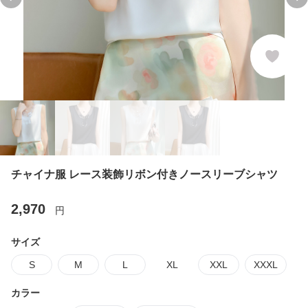
Previous slide
Ne
チャイナ服 レース装飾リボン付きノースリーブシャツ
2,970
円
サイズ
S
M
L
XL
XXL
XXXL
カラー