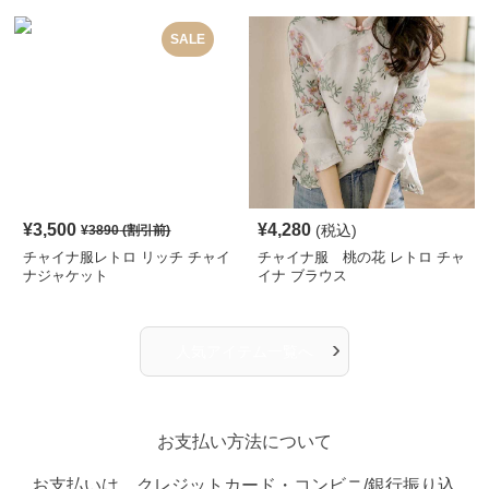
SALE
¥
3,500
¥
4,280
(税込)
¥
3890
(割引前)
チャイナ服レトロ リッチ チャイ
チャイナ服 桃の花 レトロ チャ
ナジャケット
イナ ブラウス
›
人気アイテム一覧へ
お支払い方法について
お支払いは、クレジットカード・コンビニ/銀行振り込