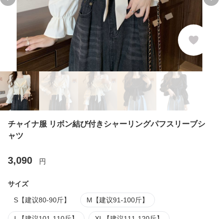
Previous slide
Ne
チャイナ服 リボン結び付きシャーリングパフスリーブシ
ャツ
3,090
円
サイズ
S【建议80-90斤】
M【建议91-100斤】
L【建议101-110斤】
XL【建议111-120斤】