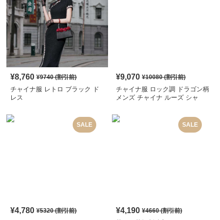
¥
8,760
¥
9,070
¥
9740
(割引前)
¥
10080
(割引前)
チャイナ服 レトロ ブラック ド
チャイナ服 ロック調 ドラゴン柄
レス
メンズ チャイナ ルーズ シャ
ツ
SALE
SALE
¥
4,780
¥
4,190
¥
5320
(割引前)
¥
4660
(割引前)