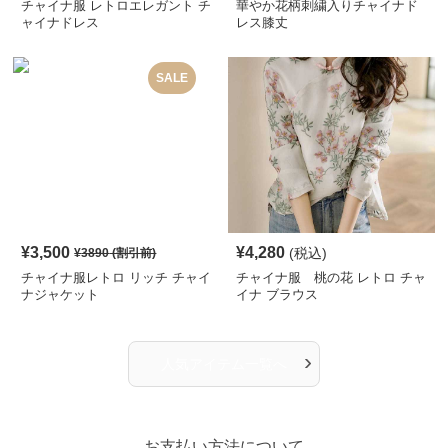
チャイナ服 レトロエレガント チ
華やか花柄刺繍入りチャイナド
ャイナドレス
レス膝丈
SALE
¥
3,500
¥
4,280
(税込)
¥
3890
(割引前)
チャイナ服レトロ リッチ チャイ
チャイナ服 桃の花 レトロ チャ
ナジャケット
イナ ブラウス
›
人気アイテム一覧へ
お支払い方法について