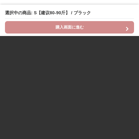
選択中の商品: S【建议80-90斤】 / ブラック
購入画面に進む
Chinii
について
利用規約