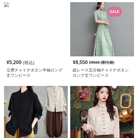
SALE
¥
5,200
¥
8,550
(税込)
¥
9500
(割引前)
立襟チャイナボタン半袖ロング
総レース五分袖チャイナボタン
丈ワンピース
ロング丈ワンピース