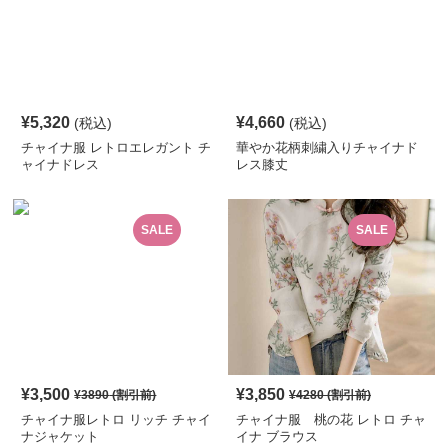
¥
5,320
¥
4,660
(税込)
(税込)
チャイナ服 レトロエレガント チ
華やか花柄刺繍入りチャイナド
ャイナドレス
レス膝丈
SALE
SALE
¥
3,500
¥
3,850
¥
3890
(割引前)
¥
4280
(割引前)
チャイナ服レトロ リッチ チャイ
チャイナ服 桃の花 レトロ チャ
ナジャケット
イナ ブラウス