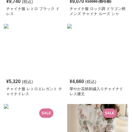
¥
9,740
¥
9,070
(税込)
¥
10080
(割引前)
チャイナ服 レトロ ブラック ド
チャイナ服 ロック調 ドラゴン柄
レス
メンズ チャイナ ルーズ シャ
ツ
¥
5,320
¥
4,660
(税込)
(税込)
チャイナ服 レトロエレガント チ
華やか花柄刺繍入りチャイナド
ャイナドレス
レス膝丈
SALE
SALE