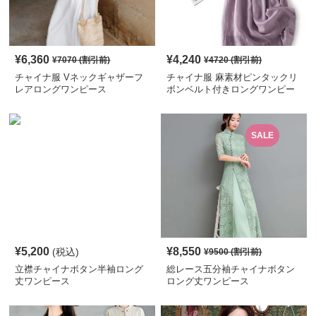
¥
6,360
¥
4,240
¥
7070
(割引前)
¥
4720
(割引前)
チャイナ服 Vネックギャザーフ
チャイナ服 麻素材ピンタックリ
レアロングワンピース
ボンベルト付きロングワンピー
ス
SALE
¥
5,200
¥
8,550
(税込)
¥
9500
(割引前)
立襟チャイナボタン半袖ロング
総レース五分袖チャイナボタン
丈ワンピース
ロング丈ワンピース