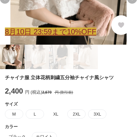
Previous slide
Ne
8
月
10
日 23:59まで10%OFF
チャイナ服 立体花柄刺繍五分袖チャイナ風シャツ
2,400
円 (税込)
2,670
円 (割引前)
サイズ
M
L
XL
2XL
3XL
カラー
ブラック
ホワイト