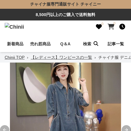
チャイナ服専門通販サイト チャイニー
8,500円以上のご購入で送料無料
0
0
新着商品
売れ筋商品
Q＆A
検索
記事一覧
Chinii TOP
›
【レディース】ワンピースの一覧
›
チャイナ服 デニム