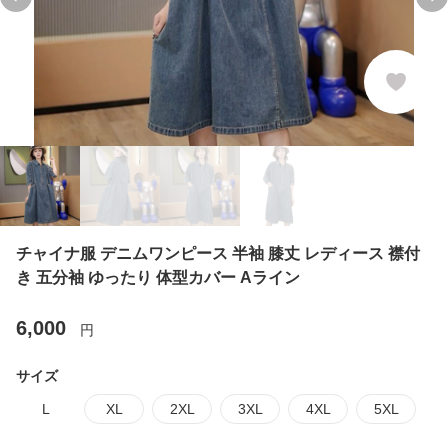
Previous slide
Ne
チャイナ服 デニムワンピース 半袖 膝丈 レディース 襟付
き 五分袖 ゆったり 体型カバー Aライン
6,000
円
サイズ
L
XL
2XL
3XL
4XL
5XL