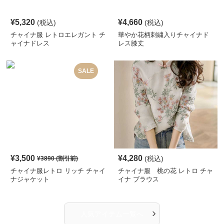
¥
5,320
¥
4,660
(税込)
(税込)
チャイナ服 レトロエレガント チ
華やか花柄刺繍入りチャイナド
ャイナドレス
レス膝丈
SALE
¥
3,500
¥
4,280
(税込)
¥
3890
(割引前)
チャイナ服レトロ リッチ チャイ
チャイナ服 桃の花 レトロ チャ
ナジャケット
イナ ブラウス
›
人気アイテム一覧へ