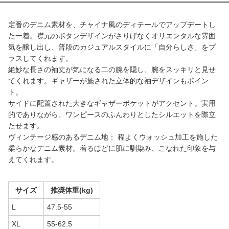
定番のデニム素材を、チャイナ風のディテールでアップデートし
た一着。襟元のボタンデザインがさりげなくオリエンタルな雰囲
気を醸し出し、普段のカジュアルスタイルに「自分らしさ」をプ
ラスしてくれます。
絶妙な長さの袖丈が気になる二の腕を隠し、腕をスッキリと見せ
てくれます。ギャザーが施された立体的な袖デザインもポイン
ト。
サイドに配置された大きなギャザーポケットがアクセント。実用
的でありながら、ワンピースのふんわりとしたシルエットを際立
たせます。
ヴィンテージ感のあるデニム地： 程よくウォッシュ加工を施した
柔らかなデニム素材。着るほどに肌に馴染み、こなれた印象を与
えてくれます。
サイズ
推奨体重(kg)
L
47.5-55
XL
55-62.5