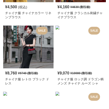
¥
4,500
¥
4,160
(税込)
¥
4630
(割引前)
チャイナ服 チャイナカラー リネ
チャイナ服 クラシカル刺繍チャ
ンブラウス
イナブラウス
SALE
SALE
¥
8,760
¥
9,070
¥
9740
(割引前)
¥
10080
(割引前)
チャイナ服 レトロ ブラック ド
チャイナ服 ロック調 ドラゴン柄
レス
メンズ チャイナ ルーズ シャ
ツ
SALE