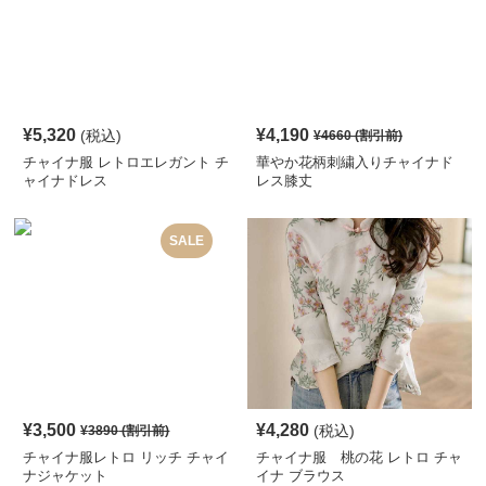
¥
5,320
¥
4,190
(税込)
¥
4660
(割引前)
チャイナ服 レトロエレガント チ
華やか花柄刺繍入りチャイナド
ャイナドレス
レス膝丈
SALE
¥
3,500
¥
4,280
(税込)
¥
3890
(割引前)
チャイナ服レトロ リッチ チャイ
チャイナ服 桃の花 レトロ チャ
ナジャケット
イナ ブラウス