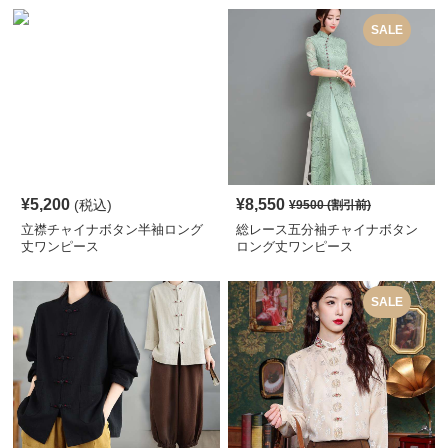
SALE
¥
5,200
¥
8,550
(税込)
¥
9500
(割引前)
立襟チャイナボタン半袖ロング
総レース五分袖チャイナボタン
丈ワンピース
ロング丈ワンピース
SALE