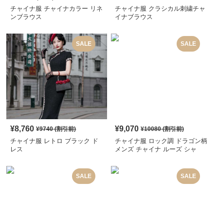
チャイナ服 チャイナカラー リネ
チャイナ服 クラシカル刺繍チャ
ンブラウス
イナブラウス
SALE
SALE
¥
8,760
¥
9,070
¥
9740
(割引前)
¥
10080
(割引前)
チャイナ服 レトロ ブラック ド
チャイナ服 ロック調 ドラゴン柄
レス
メンズ チャイナ ルーズ シャ
ツ
SALE
SALE