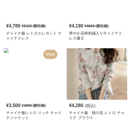
¥
4,780
¥
4,190
¥
5320
(割引前)
¥
4660
(割引前)
チャイナ服 レトロエレガント チ
華やか花柄刺繍入りチャイナド
ャイナドレス
レス膝丈
SALE
¥
3,500
¥
4,280
(税込)
¥
3890
(割引前)
チャイナ服レトロ リッチ チャイ
チャイナ服 桃の花 レトロ チャ
ナジャケット
イナ ブラウス